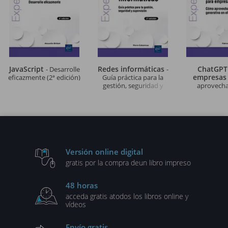
JavaScript
Redes informáticas
ChatGPT
- Desarrolle
-
empresa
eficazmente (2ª edición)
Guía práctica para la
gestión, seguridad y
aprovechar
supervisión (2ª edición)
generativa en e
Versión online digital
gratis por la compra de
un libro impreso
48 horas
acceda gratis a
todos los libros online y
vídeos
Envío gratis