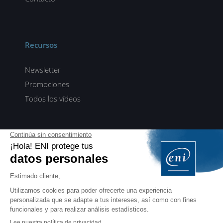
Recursos
Newsletter
Promociones
Todos los vídeos
ENI elearning
E-formaciones en 5 idiomas
ES
FR
DE
EN
NL
PROFESIONALES
Manuales para profesionales de la formación