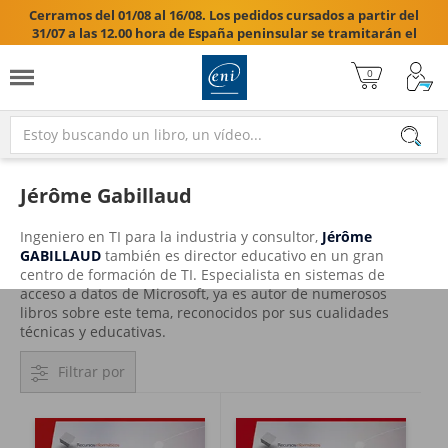
Cerramos del 01/08 al 16/08. Los pedidos cursados a partir del
31/07 a las 12.00 hora de España peninsular se tramitarán el
17/08/2026.

Jérôme Gabillaud
Ingeniero en TI para la industria y consultor,
Jérôme
GABILLAUD
también es director educativo en un gran
centro de formación de TI. Especialista en sistemas de
acceso a datos de Microsoft, ya es autor de numerosos
libros sobre este tema, reconocidos por sus cualidades
técnicas y educativas.
Filtrar por