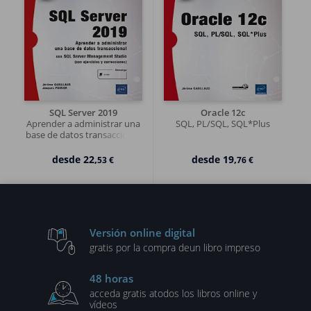
SQL Server 2019
Oracle 12c
Aprender a administrar una
SQL, PL/SQL, SQL*Plus
base de datos transaccional
con SQL Server Management
Studio
desde
22,
desde
19,
53 €
76 €
Versión online digital
gratis por la compra de
un libro impreso
48 horas
acceda gratis a
todos los libros online y
vídeos