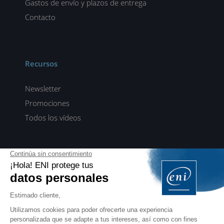
Gastos de envío y plazos de entrega
Contacto
Recursos
Newsletter
Promociones
Todos los vídeos
ENI elearning
E-formaciones en 5 idiomas
ES
FR
DE
EN
NL
PROFESIONALES