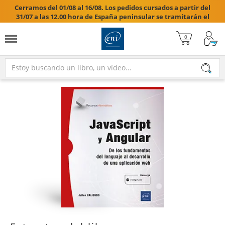
Cerramos del 01/08 al 16/08. Los pedidos cursados a partir del
31/07 a las 12.00 hora de España peninsular se tramitarán el
17/08/2026.
