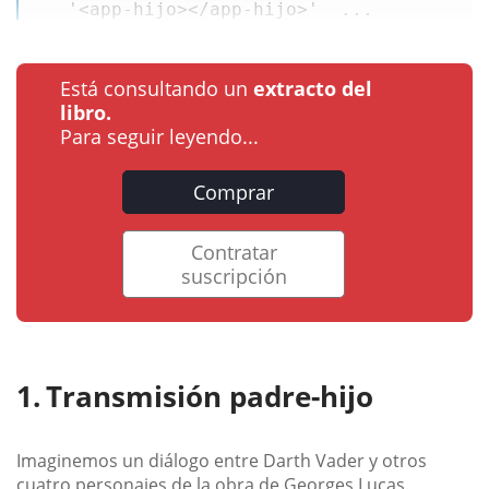
'<app-hijo></app-hijo>'
  ...
Está consultando un
extracto del
libro.
Para seguir leyendo...
Comprar
Contratar
suscripción
Transmisión padre-hijo
Imaginemos un diálogo entre Darth Vader y otros
cuatro personajes de la obra de Georges Lucas.