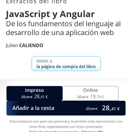
Extractos del libro
JavaScript y Angular
De los fundamentos del lenguaje al
desarrollo de una aplicación web
Julien
CALIENDO
Volver a
la página de compra del libro
Impreso
Online
28,
19,
29,
41 €
20,
76 €
90 €
80 €
28,
Añadir a la cesta
41 €
29,
90 €
Estos extractos son para uso personal y se prohíbe toda reproducción con
otros fines; especialmente con fines comerciales.
Todos los derechos reservados - Ediciones ENI