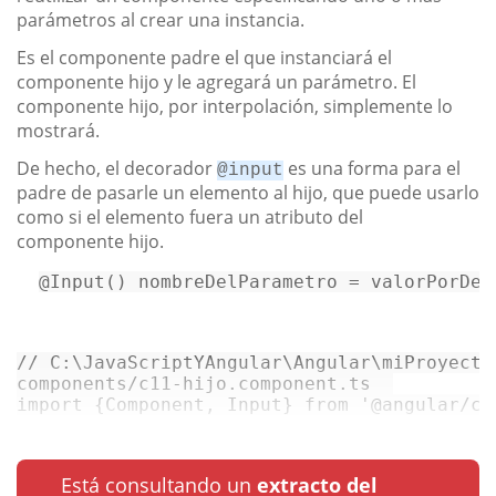
parámetros al crear una instancia.
Es el componente padre el que instanciará el
componente hijo y le agregará un parámetro. El
componente hijo, por interpolación, simplemente lo
mostrará.
De hecho, el decorador
es una forma para el
@input
padre de pasarle un elemento al hijo, que puede usarlo
como si el elemento fuera un atributo del
componente hijo.
@Input()
 nombreDelParametro = valorPorDef
// C:\JavaScriptYAngular\Angular\miProyecto
components/c11-hijo.
component
.
ts
import
 {
Component
, 
Input
} 
from
'@angular/co
Está consultando un
extracto del