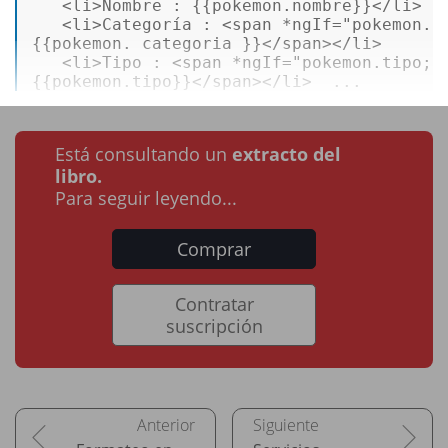
<
li
>
Nombre : {{pokemon.nombre}}
</
li
>
<
li
>
Categoría : 
<
span
 *
ngIf
=
"pokemon.c
{{pokemon. categoria }}
</
span
>
</
li
>
<
li
>
Tipo : 
<
span
 *
ngIf
=
"pokemon.tipo; 
{{pokemon.tipo}}
</
span
>
</
li
>
  ...
Está consultando un
extracto del
libro.
Para seguir leyendo...
Comprar
Contratar
suscripción