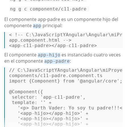
ng g c componente/c11-padre 
El componente app-padre es un componente hijo del
componente
principal:
app
< !-- 
C
:\
JavaScriptYAngular
\
Angular
\miPro
app.
component
.
html
<
app-c11-padre
>
</
app-c11-padre
>
El componente
es instanciado cuatro veces
app-hijo
en el componente
:
app-padre
// C:\JavaScriptYAngular\Angular\miProyec
components/c11-padre.component.ts  

import {Component} 
from
'@angular/core'
;  
@
Component
 selector
: 
'app-c11-padre'
 template
: 
''
 +  

'<p> Darth Vader: Yo soy tu padre!!!</
'<app-hijo></app-hijo>'
 +  

'<app-hijo></app-hijo>'
 +  

'<app-hijo></app-hijo>'
 +  
