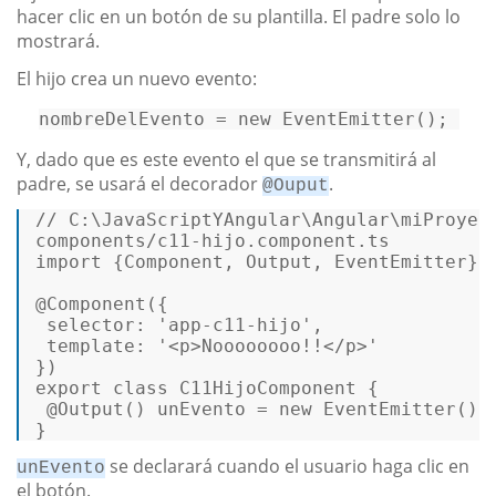
hacer clic en un botón de su plantilla. El padre solo lo
mostrará.
El hijo crea un nuevo evento:
nombreDelEvento
 = new EventEmitter()
; 
Y, dado que es este evento el que se transmitirá al
padre, se usará el decorador
.
@Ouput
// C:\JavaScriptYAngular\Angular\miProyec
import
 {Component, Output, EventEmitter} 
@Component({  

 selector: 
'app-c11-hijo'
,  

 template: 
'<p>Noooooooo!!</p>'
})
export 
class
C11HijoComponent
 {  

@Output()
 unEvento = new EventEmitter(); 
} 
se declarará cuando el usuario haga clic en
unEvento
el botón.