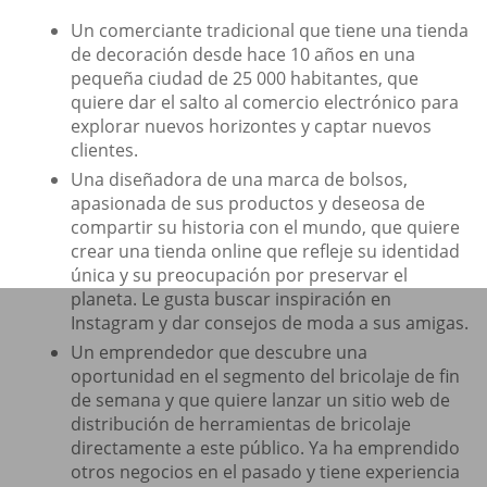
Un comerciante tradicional que tiene una tienda
de decoración desde hace 10 años en una
pequeña ciudad de 25 000 habitantes, que
quiere dar el salto al comercio electrónico para
explorar nuevos horizontes y captar nuevos
clientes.
Una diseñadora de una marca de bolsos,
apasionada de sus productos y deseosa de
compartir su historia con el mundo, que quiere
crear una tienda online que refleje su identidad
única y su preocupación por preservar el
planeta. Le gusta buscar inspiración en
Instagram y dar consejos de moda a sus amigas.
Un emprendedor que descubre una
oportunidad en el segmento del bricolaje de fin
de semana y que quiere lanzar un sitio web de
distribución de herramientas de bricolaje
directamente a este público. Ya ha emprendido
otros negocios en el pasado y tiene experiencia