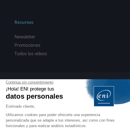
Recursos
Newsletter
Promociones
Todos los vídeos
ENI elearning
E-formaciones en 5 idiomas
ES
FR
DE
EN
NL
PROFESIONALES
Manuales para profesionales de la formación
EDITIONS ENI