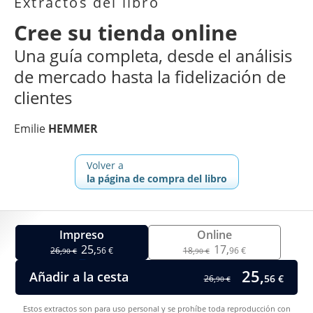
Extractos del libro
Cree su tienda online
Una guía completa, desde el análisis
de mercado hasta la fidelización de
clientes
Emilie
HEMMER
Volver a
la página de compra del libro
Impreso
Online
25,
17,
26,
56 €
18,
96 €
90 €
90 €
25,
Añadir a la cesta
56 €
26,
90 €
Estos extractos son para uso personal y se prohíbe toda reproducción con