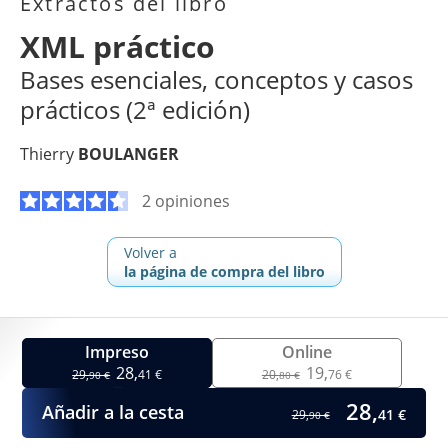
Extractos del libro
XML práctico
Bases esenciales, conceptos y casos
prácticos (2ª edición)
Thierry
BOULANGER
2 opiniones
Volver a
la página de compra del libro
Impreso
Online
28,
19,
29,
41 €
20,
76 €
90 €
80 €
28,
Añadir a la cesta
41 €
29,
90 €