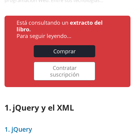
programación Web. Entre sus tecnologías...
Está consultando un
extracto del
libro.
Para seguir leyendo...
Comprar
Contratar
suscripción
jQuery y el XML
1. jQuery