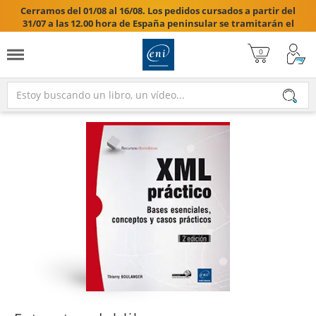
Cerramos del 01/08 al 16/08. Los pedidos cursados a partir del
31/07 a las 12.00 hora de España peninsular se tramitarán el
17/08/2026.
