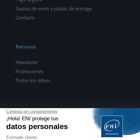
Gastos de envío y plazos de entrega
Contacto
Recursos
Newsletter
Promociones
Todos los vídeos
ENI elearning
E-formaciones en 5 idiomas
ES
FR
DE
EN
NL