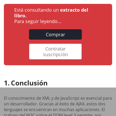
Está consultando un
extracto del
libro.
Para seguir leyendo...
Comprar
Contratar
suscripción
Conclusión
El conocimiento de XML y de JavaScript es esencial para
un desarrollador. Gracias al éxito de AJAX, estos dos
lenguajes se encuentran en muchas aplicaciones. El
trabajo del W3C sobre el DOM level 3 permite, por