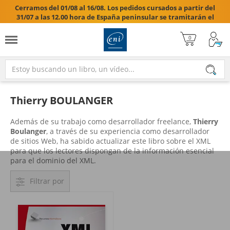
Cerramos del 01/08 al 16/08. Los pedidos cursados a partir del
31/07 a las 12.00 hora de España peninsular se tramitarán el
17/08/2026.

Thierry BOULANGER
Además de su trabajo como desarrollador freelance,
Thierry
Boulanger
, a través de su experiencia como desarrollador
de sitios Web, ha sabido actualizar este libro sobre el XML
para que los lectores dispongan de la información esencial
para el dominio del XML.
Filtrar por