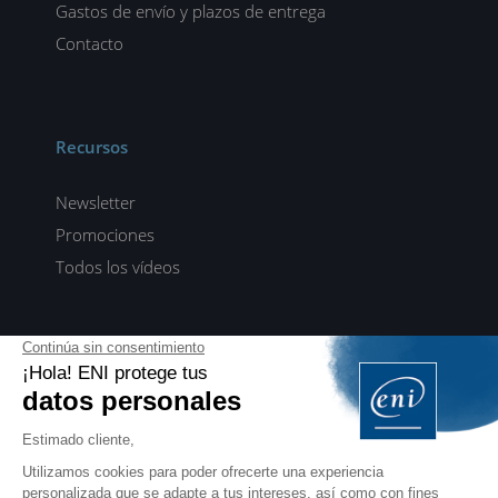
Gastos de envío y plazos de entrega
Contacto
Recursos
Newsletter
Promociones
Todos los vídeos
ENI elearning
E-formaciones en 5 idiomas
ES
FR
DE
EN
NL
PROFESIONALES