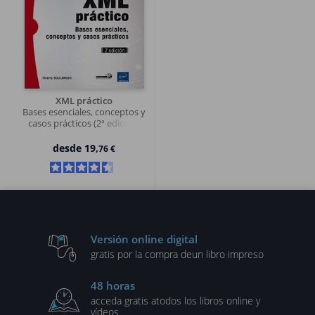
XML práctico
Bases esenciales, conceptos y
casos prácticos (2ª edición)
desde
19,
76 €
Versión online digital
gratis por la compra de
un libro impreso
48 horas
acceda gratis a
todos los libros online y
vídeos