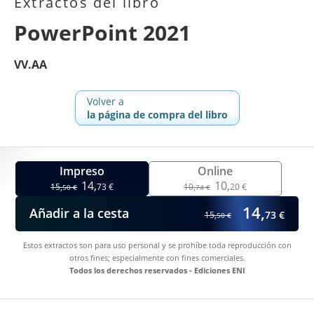
Extractos del libro
PowerPoint 2021
VV.AA
Volver a
la página de compra del libro
Impreso
Online
14,
10,
15,
73 €
10,
20 €
50 €
74 €
14,
Añadir a la cesta
73 €
15,
50 €
Estos extractos son para uso personal y se prohíbe toda reproducción con
otros fines; especialmente con fines comerciales.
Todos los derechos reservados - Ediciones ENI