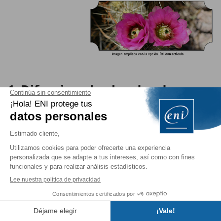
Difuminar los bordes de una
imagen
Se trata de hacer que los bordes de una imagen sean
más o menos transparentes.
Seleccione la imagen y, si es preciso, active la
pestaña contextual
Formato de imagen
.
Haga clic en el botón
Efectos de la imagen
del
grupo
Estilos de imagen
y señale la
Índice
opción
Bordes suaves
.