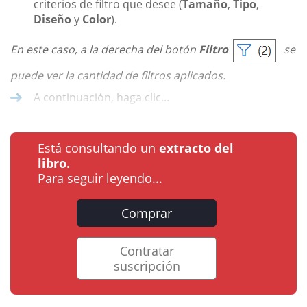
criterios de filtro que desee (
Tamaño
,
Tipo
,
Diseño
y
Color
).
En este caso, a la derecha del botón
Filtro
se
puede ver la cantidad de filtros aplicados.
A continuación, haga clic...
Está consultando un
extracto del
libro.
Para seguir leyendo...
Comprar
Contratar
suscripción