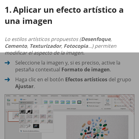
Aplicar un efecto artístico a
una imagen
Lo estilos artísticos propuestos (
Desenfoque
,
Cemento
,
Texturizador
,
Fotocopia
...) permiten
modificar el aspecto de la imagen.
Seleccione la imagen y, si es preciso, active la
pestaña contextual
Formato de imagen
.
Haga clic en el botón
Efectos artísticos
del grupo
Ajustar
.