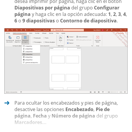
desea imprimir por página, haga clic en el botón
Diapositivas por página
del grupo
Configurar
página
y haga clic en la opción adecuada:
1
,
2
,
3
,
4
,
6
o
9 diapositivas
o
Contorno de diapositiva
.
Para ocultar los encabezados y pies de página,
desactive las opciones
Encabezado
,
Pie de
página
,
Fecha
y
Número de página
del grupo
Marcadores...