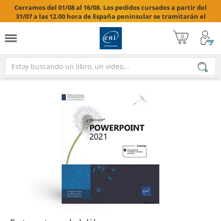
Cerramos del 01/08 al 16/08. Los pedidos cursados a partir del
31/07 a las 12.00 hora de España peninsular se tramitarán el
17/08/2026.
