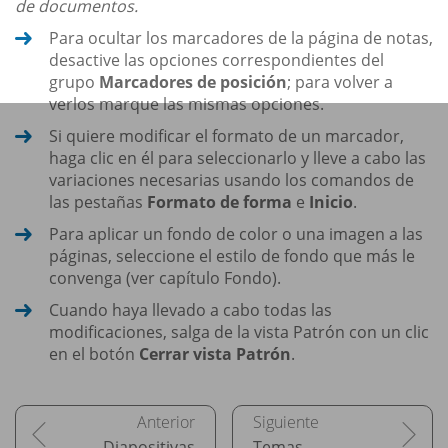
de documentos.
Para ocultar los marcadores de la página de notas,
desactive las opciones correspondientes del
grupo
Marcadores de posición
; para volver a
verlos marque las mismas opciones.
Si quiere modificar el formato de un marcador,
haga clic en él para seleccionarlo y lleve a cabo las
variaciones necesarias usando los comandos de
las pestañas
Formato de forma
e
Inicio
.
Para aplicar un fondo de color o una imagen a las
páginas, seleccione el estilo de fondo que más le
convenga (ver capítulo Fondo).
Cuando haya llevado a cabo todas las
modificaciones, salga de la vista Patrón con un clic
en el botón
Cerrar vista Patrón
.
Diapositivas
Temas