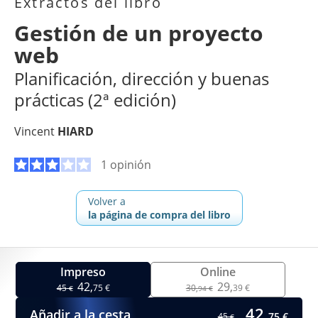
Extractos del libro
Gestión de un proyecto
web
Planificación, dirección y buenas
prácticas (2ª edición)
Vincent
HIARD
1 opinión
Volver a
la página de compra del libro
Impreso
Online
42,
29,
45
75 €
30,
39 €
€
94 €
42,
Añadir a la cesta
75 €
45
€