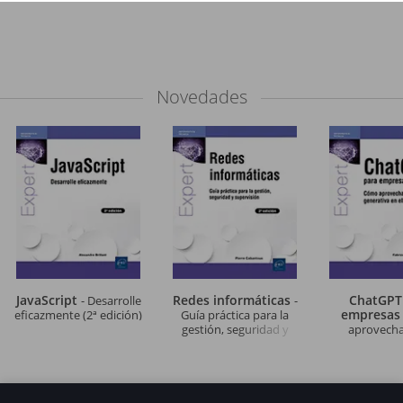
Novedades
JavaScript
Redes informáticas
ChatGPT
- Desarrolle
-
empresa
eficazmente (2ª edición)
Guía práctica para la
gestión, seguridad y
aprovechar
supervisión (2ª edición)
generativa en e