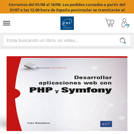
Cerramos del 01/08 al 16/08. Los pedidos cursados a partir del
31/07 a las 12.00 hora de España peninsular se tramitarán el
17/08/2026.
