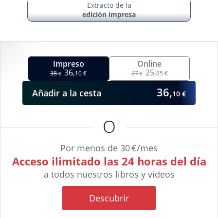
Extracto de la
edición impresa
Impreso
Online
36,
25,
38
10 €
27
65 €
€
€
36,
Añadir
a la cesta
10 €
O
Por menos de 30 €/mes
Acceso ilimitado las 24 horas del día
a todos nuestros libros y vídeos
Descubrir