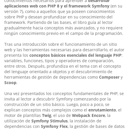
conoci­mientos necesarios para aprender a
desarrollar
aplicaciones web con PHP 8 y el framework Symfony
(en su
versión 7), como a aquel­los que ya poseen conocimientos
sobre PHP y desean profundizar en su conocimiento del
framework. Partiendo de las bases, el libro guía al lector
gradualmente hacia conceptos más avanzados, y no requiere
ningún conocimiento previo en el campo de la programación.
Tras una introducción sobre el funcionamiento de un sitio
web y las herramientas necesarias para desarrollarlo, el autor
presenta los
conceptos básicos esenciales del lenguaje PHP
:
variables, fun­ciones, tipos y operadores de comparación,
entre otros. Después, profundiza en el tema con el concepto
del lenguaje orientado a obje­tos y el descubrimiento de
herramientas de gestión de dependencias como
Composer
y
Scoop
.
Una vez presentados los conceptos fundamentales de PHP, se
invita al lector a descubrir Symfony comenzando por la
construcción de un sitio básico. Luego, poco a poco, se
explican conceptos más comple­jos como el
enrutamiento
, el
motor de plantillas
Twig
, el uso de
Webpack Encore
, la
utilización de
Symfony Stimulus
, la instalación de
dependencias con
Symfony Flex
, la gestión de bases de datos