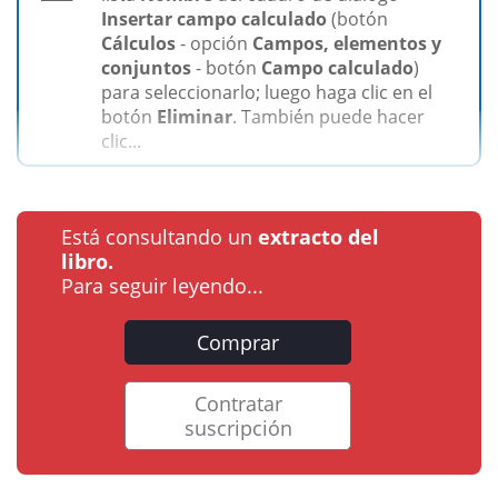
Insertar campo calculado
(botón
Cálculos
- opción
Campos, elementos y
conjuntos
- botón
Campo calculado
)
para seleccionarlo; luego haga clic en el
botón
Eliminar
. También puede hacer
clic...
Está consultando un
extracto del
libro.
Para seguir leyendo...
Comprar
Contratar
suscripción