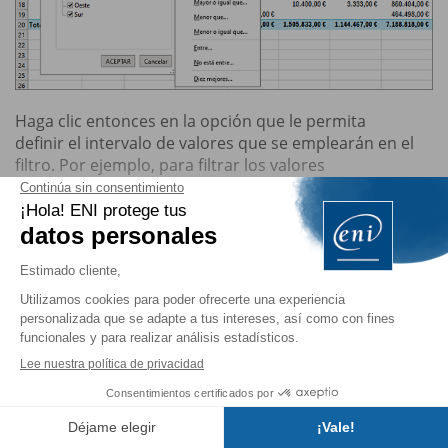
Haga clic entonces en la opción que le permita
definir el intervalo de valores que se emplearán en el
filtro. Por ejemplo, para filtrar los valores
comprendidos entre 10.000...
Está consultando un
extracto del
libro.
Para seguir leyendo...
Comprar
Contratar
Índice
suscripción