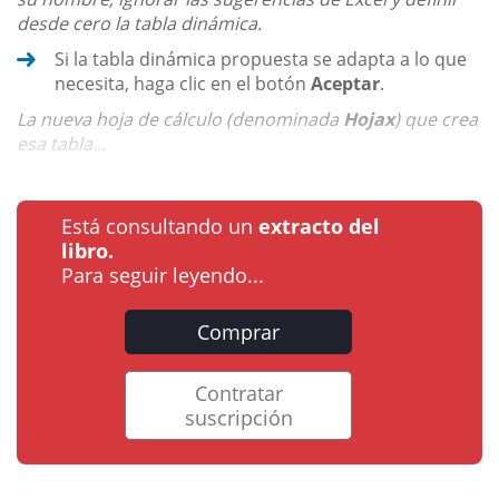
desde cero la tabla dinámica.
Si la tabla dinámica propuesta se adapta a lo que
necesita, haga clic en el botón
Aceptar
.
La nueva hoja de cálculo (denominada
Hojax
) que crea
esa tabla...
Está consultando un
extracto del
libro.
Para seguir leyendo...
Comprar
Contratar
suscripción