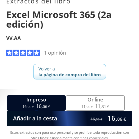
Extractos del libro
Excel Microsoft 365 (2a
edición)
VV.AA
1 opinión
Volver a
la página de compra del libro
Impreso
Online
16,
11,
16,
06 €
11,
31 €
90 €
90 €
16,
Añadir a la cesta
06 €
16,
90 €
Estos extractos son para uso personal y se prohíbe toda reproducción con
otros fines; especialmente con fines comerciales.