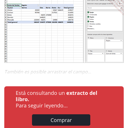
También es posible arrastrar el campo...
Está consultando un
extracto del
libro.
Para seguir leyendo...
Comprar