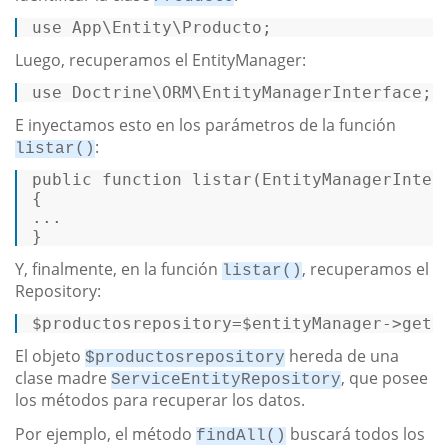
use
 App\Entity\Producto; 
Luego, recuperamos el EntityManager:
use
 Doctrine\ORM\EntityManagerInterface; 
E inyectamos esto en los parámetros de la función
:
listar()
public
function
listar
(
EntityManagerInter
{  

...  

} 
Y, finalmente, en la función
, recuperamos el
listar()
Repository:
$productosrepository
=
$entityManager
->
getR
El objeto
hereda de una
$productosrepository
clase madre
, que posee
ServiceEntityRepository
los métodos para recuperar los datos.
Por ejemplo, el método
buscará todos los
findAll()