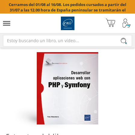
Cerramos del 01/08 al 16/08. Los pedidos cursados a partir del
31/07 a las 12.00 hora de España peninsular se tramitarán el
17/08/2026.
