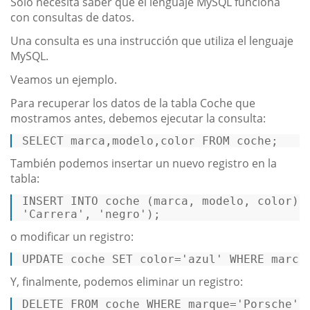
Solo necesita saber que el lenguaje MySQL funciona
con consultas de datos.
Una consulta es una instrucción que utiliza el lenguaje
MySQL.
Veamos un ejemplo.
Para recuperar los datos de la tabla Coche que
mostramos antes, debemos ejecutar la consulta:
SELECT marca,modelo,
color
FROM
 coche; 
También podemos insertar un nuevo registro en la
tabla:
INSERT
INTO
 coche (marca, modelo, color) 
'Carrera'
, 
'negro'
); 
o modificar un registro:
UPDATE
 coche 
SET
 color
=
'azul'
WHERE
 marca
Y, finalmente, podemos eliminar un registro:
DELETE
FROM
 coche 
WHERE
 marque
=
'Porsche'
;