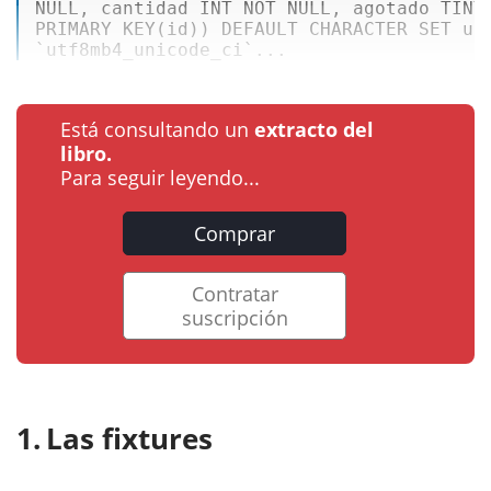
NULL, cantidad INT NOT NULL, agotado 
TINY
PRIMARY 
KEY
(id)) DEFAULT CHARACTER SET utf
`utf8mb4_unicode_ci`...
Está consultando un
extracto del
libro.
Para seguir leyendo...
Comprar
Contratar
suscripción
Las fixtures