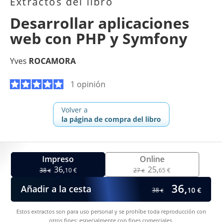
Extractos del libro
Desarrollar aplicaciones
web con PHP y Symfony
Yves
ROCAMORA
1 opinión
Volver a
la página de compra del libro
Impreso
Online
36,
25,
38
10 €
27
65 €
€
€
36,
Añadir a la cesta
10 €
38
€
Estos extractos son para uso personal y se prohíbe toda reproducción con
otros fines; especialmente con fines comerciales.