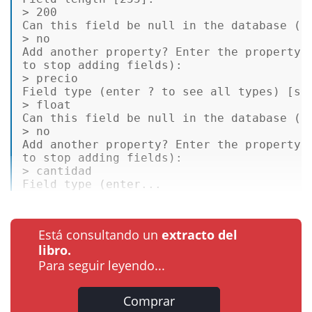
> 
200
Can this field be null 
in
 the database (nu
> no  

Add another 
property
? Enter the 
property
 
to
stop
 adding fields):  

> precio  

Field type (enter ? 
to
 see all types) [
st
> float  

Can this field be null 
in
 the database (nu
> no  

Add another 
property
? Enter the 
property
 
to
stop
 adding fields):  

> cantidad  

Field type (enter...
Está consultando un
extracto del
libro.
Para seguir leyendo...
Comprar