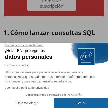
Contratar
suscripción
Cómo lanzar consultas SQL
Es posible realizar muchas cosas con DQL o el Query
Builder. Estos métodos no se limitan a la consulta de
datos; también se pueden usar para insertar,
modificar o eliminar registros.
Sin embargo, para aquellos con consultas grandes que
serían difíciles de implementar con estos métodos,
Doctrine les da la posibilidad de ejecutar consultas SQL
directamente.
Basta con recuperar la conexión a la base de datos
desde el EntityManager, preparar la consulta y
Índice
ejecutarla. La recuperación de datos se realiza con el