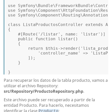
use
Symfony
\
Bundle
\
FrameworkBundle
\
Contro
use
Symfony
\
Component
\
HttpFoundation
\
Resp
use
Symfony
\
Component
\
Routing
\
Annotation
\
class
ListaProductosController
extends
Ab
{  

#[Route
(
'/listar'
, 
name
: 
'listar'
)
]
public
function
listar
(
)   

{  

return
$this
->
render
(
'lista_produ
'controller_name'
 => 
'ListaPr
        ]);  

    }  

} 
Para recuperar los datos de la tabla producto, vamos a
utilizar el archivo Repository:
src/Repository/ProductoRepository.php
.
Este archivo puede ser recuperado a partir de la
entidad Producto. Para hacerlo, necesitamos
identificar la clase
:
Producto