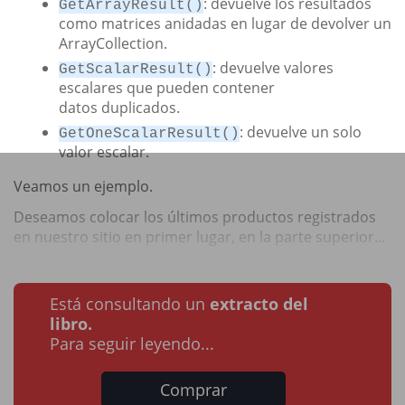
: devuelve los resultados
GetArrayResult()
como matrices anidadas en lugar de devolver un
ArrayCollection.
: devuelve valores
GetScalarResult()
escalares que pueden contener
datos duplicados.
: devuelve un solo
GetOneScalarResult()
valor escalar.
Veamos un ejemplo.
Deseamos colocar los últimos productos registrados
en nuestro sitio en primer lugar, en la parte superior...
Está consultando un
extracto del
libro.
Para seguir leyendo...
Comprar