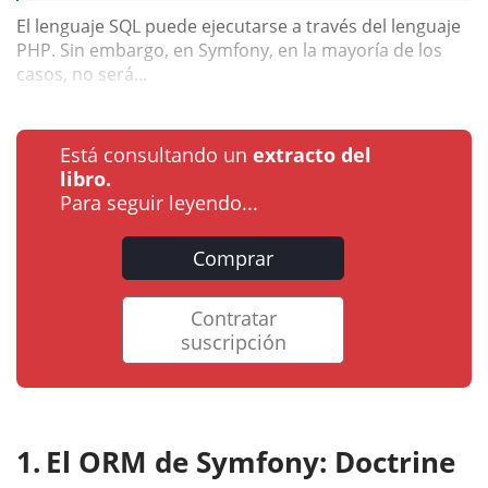
El lenguaje SQL puede ejecutarse a través del lenguaje
PHP. Sin embargo, en Symfony, en la mayoría de los
casos, no será...
Está consultando un
extracto del
libro.
Para seguir leyendo...
Comprar
Contratar
suscripción
El ORM de Symfony: Doctrine