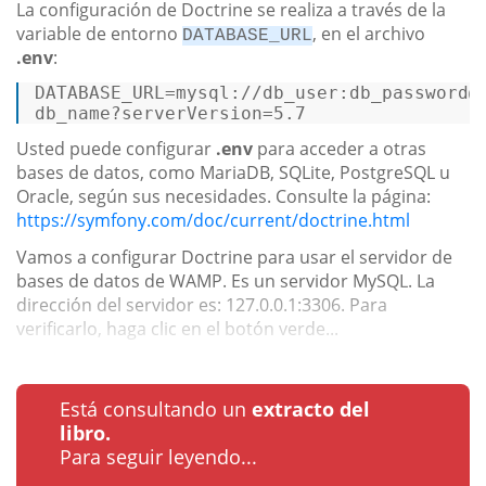
La configuración de Doctrine se realiza a través de la
variable de entorno
, en el archivo
DATABASE_URL
.env
:
DATABASE_URL=mysql:
//d
b_user:db_password@
db_name?serverVersion=
5.7
Usted puede configurar
.env
para acceder a otras
bases de datos, como MariaDB, SQLite, PostgreSQL u
Oracle, según sus necesidades. Consulte la página:
https://symfony.com/doc/current/doctrine.html
Vamos a configurar Doctrine para usar el servidor de
bases de datos de WAMP. Es un servidor MySQL. La
dirección del servidor es: 127.0.0.1:3306. Para
verificarlo, haga clic en el botón verde...
Está consultando un
extracto del
libro.
Para seguir leyendo...