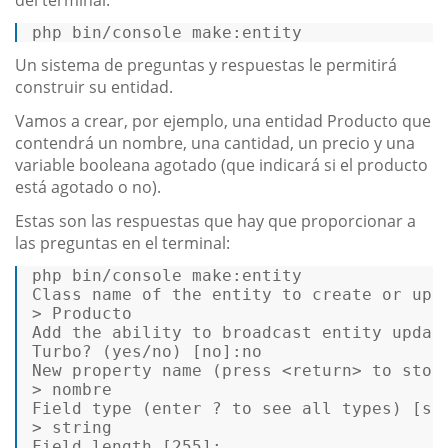
php bin/console make:entity 
Un sistema de preguntas y respuestas le permitirá
construir su entidad.
Vamos a crear, por ejemplo, una entidad Producto que
contendrá un nombre, una cantidad, un precio y una
variable booleana agotado (que indicará si el producto
está agotado o no).
Estas son las respuestas que hay que proporcionar a
las preguntas en el terminal:
Class
 name 
of
 the entity 
to
 create 
or
 upd
> Producto  

Add the ability 
to
 broadcast entity updat
New
property
 name (press <
return
> 
to
stop
> nombre  

Field type (enter ? 
to
 see all types) [
st
> 
string
Field length [
255
]:  
