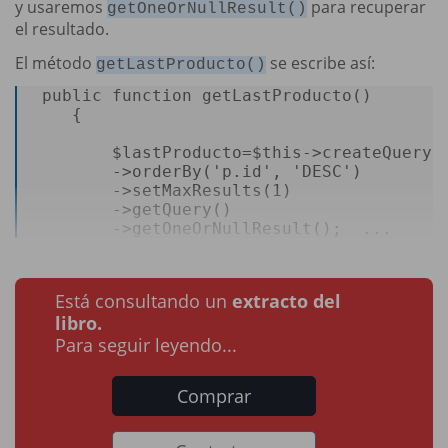
y usaremos
para recuperar
getOneOrNullResult()
el resultado.
El método
se escribe así:
getLastProducto()
public
function
getLastProducto
(
)  

{  

$lastProducto
=
$this
->
createQueryB
        ->
orderBy
(
'p.id'
, 
'DESC'
)  

        ->
setMaxResults
(
1
)  

        ->
getQuery
()  

        ->
getOneOrNullResult
();  ...
Está consultando un
extracto del
libro.
Para seguir leyendo...
Comprar