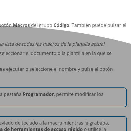
 botón
Macros
del grupo
Código
. También puede pulsar el
a lista de todas las macros de la plantilla actual.
eleccionar el documento o la plantilla en la que se
a ejecutar o seleccione el nombre y pulse el botón
la pestaña
Programador
, permite modificar los
viado de teclado a la macro mientras la grababa,
a de herramientas de acceso rápido
o utilice la