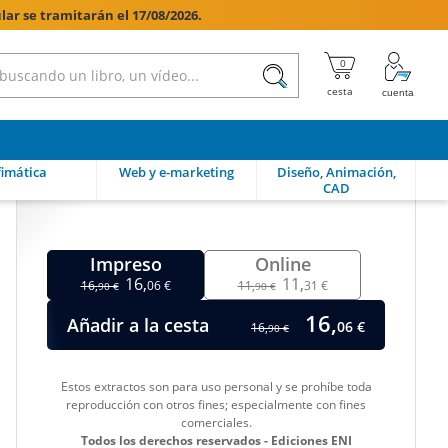
lar se tramitarán el 17/08/2026.

imática
Web y e-marketing
Diseño, Animación,
CAD
Impreso
Online
16,
11,
16,
06 €
11,
31 €
90 €
90 €
16,
Añadir a la cesta
06 €
16,
90 €
Estos extractos son para uso personal y se prohíbe toda
reproducción con otros fines; especialmente con fines
comerciales.
Todos los derechos reservados - Ediciones ENI