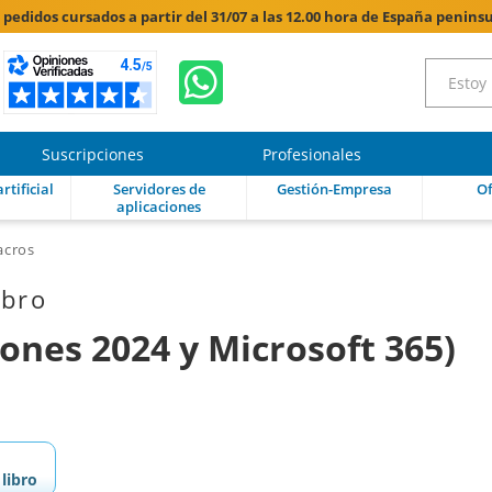
s pedidos cursados a partir del 31/07 a las 12.00 hora de España peninsu
Suscripciones
Profesionales
rtificial
Servidores de
Gestión-Empresa
Of
aplicaciones
cros
ibro
ones 2024 y Microsoft 365)
libro