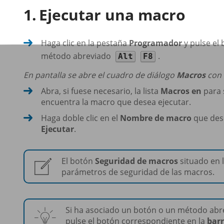
Ejecutar una macro
Haga clic en la pestaña
Programador
y pulse el
método abreviado
.
Alt
F8
En pantalla se abre el cuadro de diálogo
Macros
con l
Abra, si fuese necesario, la lista
Macros en
para s
encuentra la macro que desea ejecutar.
Haga doble clic en el
Nombre de macro
que dese
Ejecutar
.
El botón
Seguridad de macros
situado en 
parámetros de seguridad de las macros.
Si ha asociado un botón o un método abre
pulse el botón correspondiente en la
barr