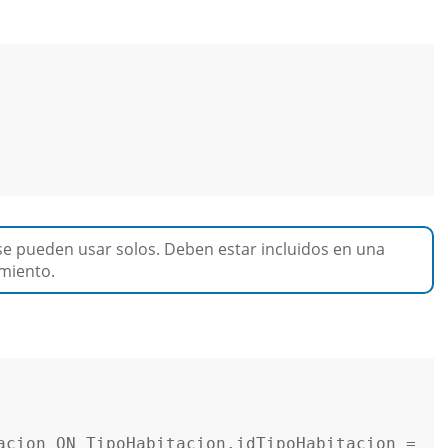
e pueden usar solos. Deben estar incluidos en una
imiento.
acion 
ON
 TipoHabitacion.idTipoHabitacion 
=