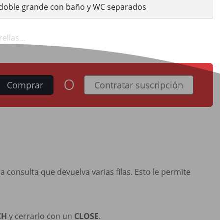
doble grande con baño y WC separados
llas...
o
Comprar
Contratar suscripción
consulta que devuelva varias filas. Esto le permite
CH
y cerrarlo con un
CLOSE
.