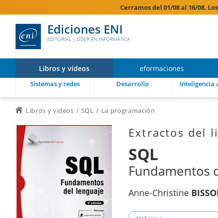
Cerramos del 01/08 al 16/08. Lo
Ediciones ENI
EDITORIAL | LÍDER EN INFORMÁTICA
Libros y videos
eformaciones
Sistemas y redes
Desarrollo
Inteligencia a
Libros y videos
SQL
La programación
Extractos del l
SQL
Fundamentos de
Anne-Christine
BISS