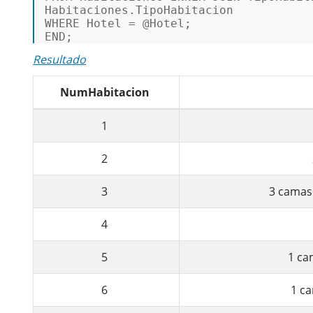
WHERE
 Hotel 
=
@Hotel
END
; 
Resultado
NumHabitacion
1
2
3
3 camas
4
5
1 ca
6
1 c