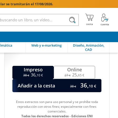
lar se tramitarán el 17/08/2026.

imática
Web y e-marketing
Diseño, Animación,
CAD
Impreso
Online
36,
25,
38
10 €
27
65 €
€
€
36,
Añadir a la cesta
10 €
38
€
Estos extractos son para uso personal y se prohíbe toda
reproducción con otros fines; especialmente con fines
comerciales.
Todos los derechos reservados - Ediciones ENI