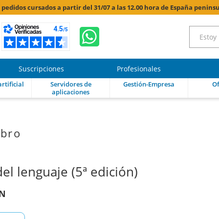
s pedidos cursados a partir del 31/07 a las 12.00 hora de España peninsu
Suscripciones
Profesionales
rtificial
Servidores de
Gestión-Empresa
Of
aplicaciones
ibro
l lenguaje (5ª edición)
ON