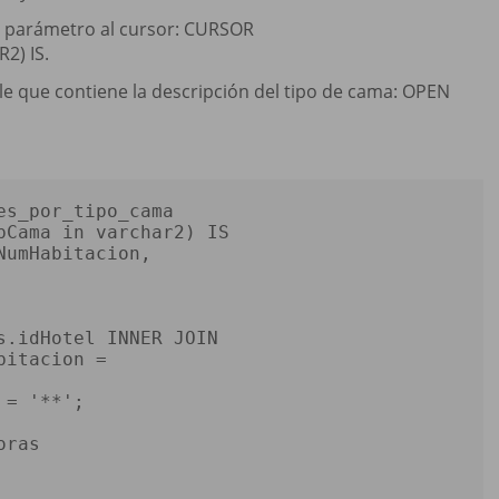
o parámetro al cursor: CURSOR
2) IS.
e que contiene la descripción del tipo de cama: OPEN
.
es_por_tipo_cama 
pCama 
in
 varchar2) 
IS
umHabitacion, 

s.idHotel 
INNER
JOIN
bitacion 
=
 
=
'**'
; 

oras 