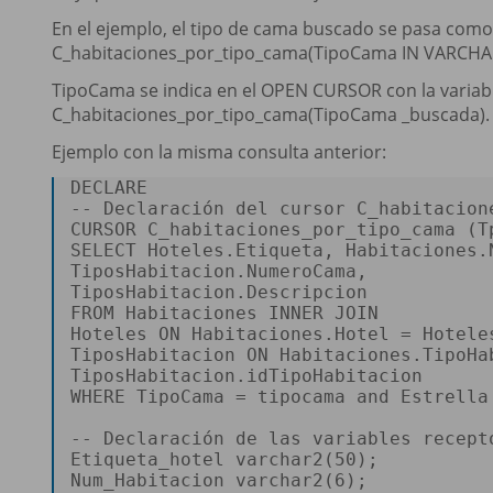
En el ejemplo, el tipo de cama buscado se pasa com
C_habitaciones_por_tipo_cama(TipoCama IN VARCHAR
TipoCama se indica en el OPEN CURSOR con la variabl
C_habitaciones_por_tipo_cama(TipoCama _buscada)
Ejemplo con la misma consulta anterior:
DECLARE
-- Declaración del cursor C_habitacion
CURSOR
 C_habitaciones_por_tipo_cama (T
SELECT
 Hoteles.Etiqueta, Habitaciones.N
TiposHabitacion.NumeroCama, 

FROM
 Habitaciones 
INNER
JOIN
Hoteles 
ON
 Habitaciones.Hotel 
=
 Hotele
TiposHabitacion 
ON
 Habitaciones.TipoHa
WHERE
 TipoCama 
=
 tipocama 
and
 Estrella
-- Declaración de las variables recept
Etiqueta_hotel varchar2(
50
); 

Num_Habitacion varchar2(
6
); 
