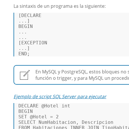
La sintaxis de un programa es la siguiente:
[
DECLARE
BEGIN
... 

... 

[EXCEPTION 

END
; 
En MySQL y PostgreSQL, estos bloques no s
función o trigger, y para MySQL un proced
Ejemplo de script SQL Server para ejecutar
DECLARE
@Hotel
int
BEGIN
SET
@Hotel
=
2
SELECT
FROM
 Habitaciones 
INNER
JOIN
 TipoHabit