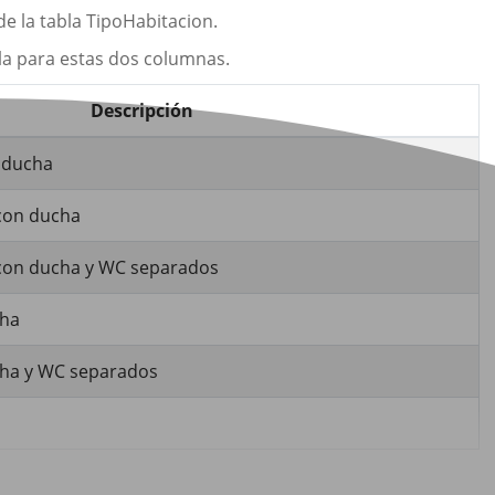
e la tabla TipoHabitacion.
bla para estas dos columnas.
Descripción
n ducha
 con ducha
 con ducha y WC separados
cha
cha y WC separados