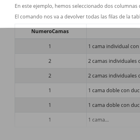
En este ejemplo, hemos seleccionado dos columnas d
El comando nos va a devolver todas las filas de la ta
NumeroCamas
1
1 cama individual co
2
2 camas individuales
2
2 camas individuales
1
1 cama doble con du
1
1 cama doble con du
1
1 cama...