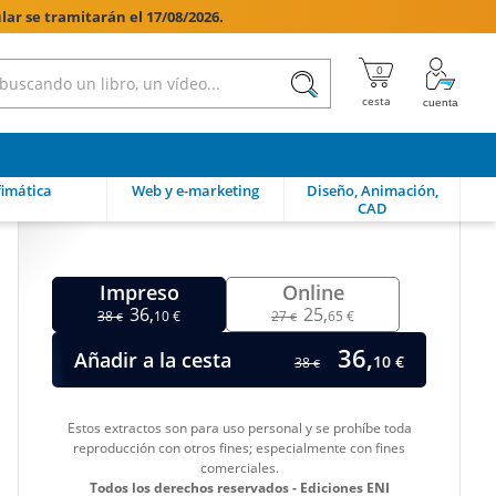
lar se tramitarán el 17/08/2026.

imática
Web y e-marketing
Diseño, Animación,
CAD
Impreso
Online
36,
25,
38
10 €
27
65 €
€
€
36,
Añadir a la cesta
10 €
38
€
Estos extractos son para uso personal y se prohíbe toda
reproducción con otros fines; especialmente con fines
comerciales.
Todos los derechos reservados - Ediciones ENI