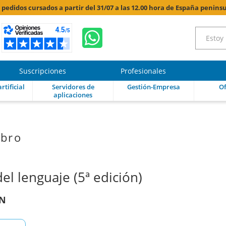
s pedidos cursados a partir del 31/07 a las 12.00 hora de España peninsu
Suscripciones
Profesionales
rtificial
Servidores de
Gestión-Empresa
Of
aplicaciones
ibro
l lenguaje (5ª edición)
ON