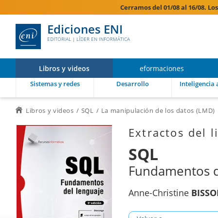
Cerramos del 01/08 al 16/08. Lo
Ediciones ENI
EDITORIAL | LÍDER EN INFORMÁTICA
Libros y videos
eformaciones
Sistemas y redes
Desarrollo
Inteligencia a
Libros y videos
SQL
La manipulación de los datos (LMD)
Extractos del l
SQL
Fundamentos de
Anne-Christine
BISS