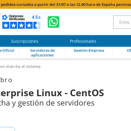
s pedidos cursados a partir del 31/07 a las 12.00 hora de España peninsu
Suscripciones
Profesionales
rtificial
Servidores de
Gestión-Empresa
Of
aplicaciones
en marcha el sistema
ibro
erprise Linux - CentOS
ha y gestión de servidores