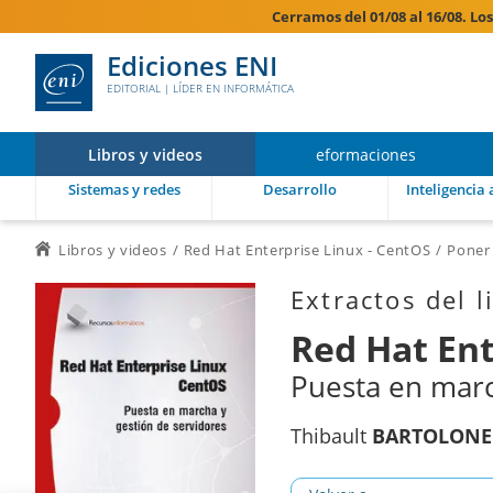
Cerramos del 01/08 al 16/08. Lo
Ediciones ENI
EDITORIAL | LÍDER EN INFORMÁTICA
Libros y videos
eformaciones
Sistemas y redes
Desarrollo
Inteligencia a
Libros y videos
Red Hat Enterprise Linux - CentOS
Poner 
Extractos del l
Red Hat Ent
Puesta en marc
Thibault
BARTOLONE