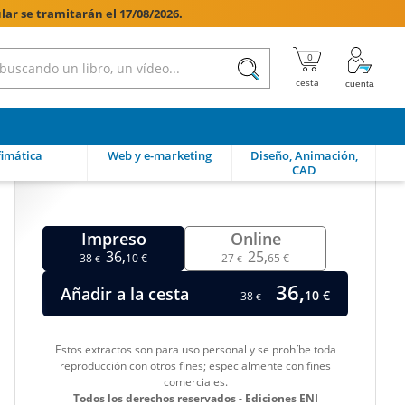
lar se tramitarán el 17/08/2026.

imática
Web y e-marketing
Diseño, Animación,
CAD
Impreso
Online
36,
25,
38
10 €
27
65 €
€
€
36,
Añadir a la cesta
10 €
38
€
Estos extractos son para uso personal y se prohíbe toda
reproducción con otros fines; especialmente con fines
comerciales.
Todos los derechos reservados - Ediciones ENI