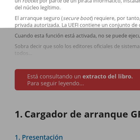
un
rootkit
por parte de un pirata informático, instal
del núcleo legítimo.
El arranque seguro (
secure boot
) requiere, por tant
privada autorizada. La UEFI contiene un conjunto de c
Cuando esta función está activada, no se puede ejecut
Sobra decir que solo los editores oficiales de sistem
todos...
Está consultando un
extracto del libro.
Para seguir leyendo...
Cargador de arranque 
1. Presentación