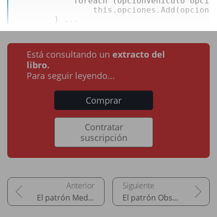
            foreach (OpcionVehiculo opcio
this
.opciones.Add(opcion);
        } ...
Está consultando un
extracto del
libro.
Para seguir leyendo...
Comprar
Contratar
suscripción
El patrón Mediator
El patrón Observer