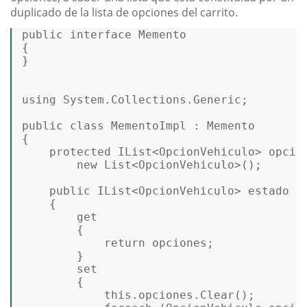
duplicado de la lista de opciones del carrito.
public
interface
Memento
{ 

} 

using System.Collections.Generic; 

public
class
MementoImpl
 : 
Memento
{ 

protected
 IList<OpcionVehiculo> opcion
        new List<OpcionVehiculo>(); 

public
 IList<OpcionVehiculo> estado 

    { 

get
        { 

return
 opciones; 

        } 

set
        { 

this
.opciones.Clear(); 
