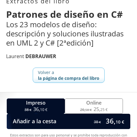
Extractos del libro
Patrones de diseño en C#
Los 23 modelos de diseño:
descripción y soluciones ilustradas
en UML 2 y C# [2ªedición]
Laurent
DEBRAUWER
Volver a
la página de compra del libro
Impreso
Online
36,
25,
38
10 €
26,
25 €
€
58 €
36,
Añadir a la cesta
10 €
38
€
Estos extractos son para uso personal y se prohíbe toda reproducción con