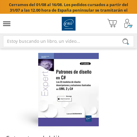
Cerramos del 01/08 al 16/08. Los pedidos cursados a partir del
31/07 a las 12.00 hora de España peninsular se tramitarán el
17/08/2026.
