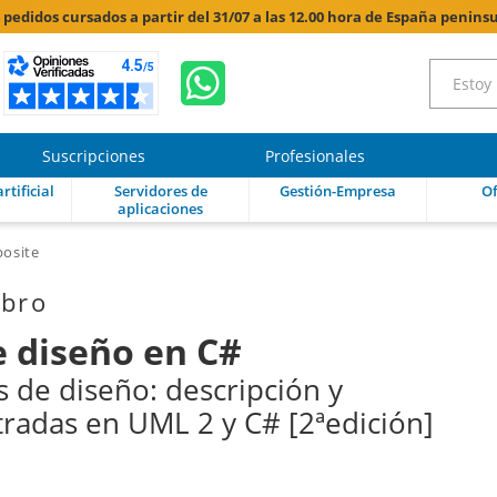
s pedidos cursados a partir del 31/07 a las 12.00 hora de España peninsu
Suscripciones
Profesionales
rtificial
Servidores de
Gestión-Empresa
Of
aplicaciones
posite
ibro
e diseño en C#
 de diseño: descripción y
tradas en UML 2 y C# [2ªedición]