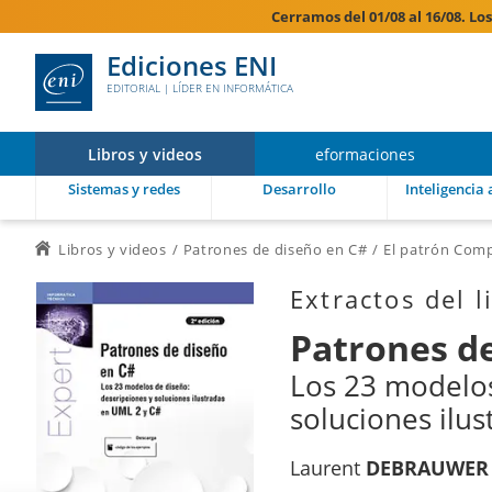
Cerramos del 01/08 al 16/08. Lo
Ediciones ENI
EDITORIAL | LÍDER EN INFORMÁTICA
Libros y videos
eformaciones
Sistemas y redes
Desarrollo
Inteligencia a
Libros y videos
Patrones de diseño en C#
El patrón Com
Extractos del l
Patrones d
Los 23 modelos
soluciones ilus
Laurent
DEBRAUWER