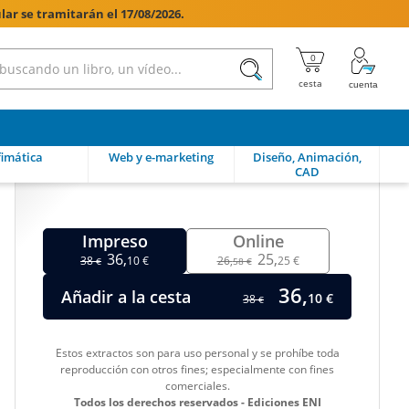
lar se tramitarán el 17/08/2026.

imática
Web y e-marketing
Diseño, Animación,
CAD
Impreso
Online
36,
25,
38
10 €
26,
25 €
€
58 €
36,
Añadir a la cesta
10 €
38
€
Estos extractos son para uso personal y se prohíbe toda
reproducción con otros fines; especialmente con fines
comerciales.
Todos los derechos reservados - Ediciones ENI