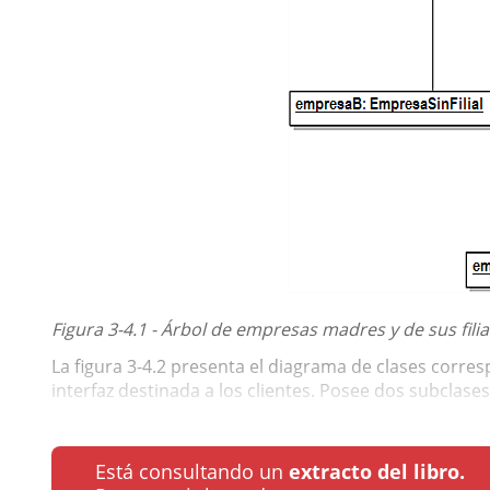
Figura 3-4.1 - Árbol de empresas madres y de sus filia
La figura 3-4.2 presenta el diagrama de clases corre
interfaz destinada a los clientes. Posee dos subclase
Está consultando un
extracto del libro.