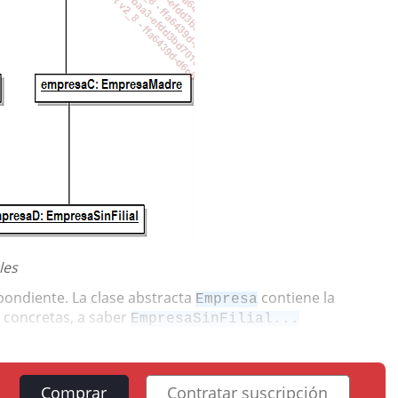
les
spondiente. La clase abstracta
contiene la
Empresa
s concretas, a saber
EmpresaSinFilial...
Comprar
Contratar suscripción