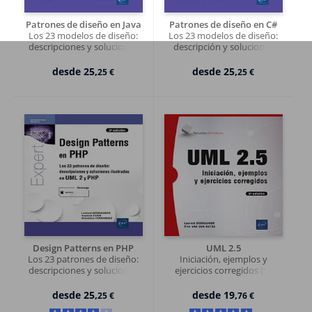
Patrones de diseño en Java
Patrones de diseño en C#
Los 23 modelos de diseño:
Los 23 modelos de diseño:
descripciones y soluciones
descripción y soluciones
ilustradas en UML 2 y Java [3ª
ilustradas en UML 2 y C#
edición]
[2ªedición]
desde
25,
desde
25,
25 €
25 €
Design Patterns en PHP
UML 2.5
Los 23 patrones de diseño:
Iniciación, ejemplos y
descripciones y soluciones
ejercicios corregidos (5ª
ilustradas en UML2 y PHP (2ª
edición)
edición)
desde
25,
desde
19,
25 €
76 €