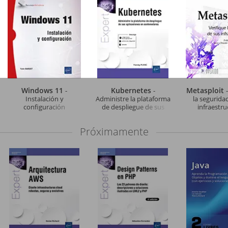
Windows 11
Kubernetes
Metasploit
-
-
Instalación y
Administre la plataforma
la segurida
configuración
de despliegue de sus
infraestru
aplicaciones en
contenedores
Próximamente