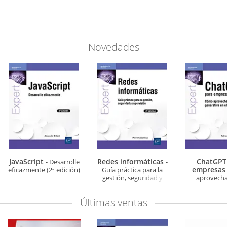
Novedades
JavaScript
Redes informáticas
ChatGPT
- Desarrolle
-
empresa
eficazmente (2ª edición)
Guía práctica para la
gestión, seguridad y
aprovechar
supervisión (2ª edición)
generativa en e
Últimas ventas