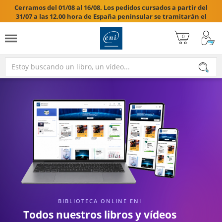
Cerramos del 01/08 al 16/08. Los pedidos cursados a partir del
31/07 a las 12.00 hora de España peninsular se tramitarán el
17/08/2026.

BIBLIOTECA ONLINE ENI
Todos nuestros libros y vídeos