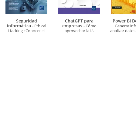
Seguridad
ChatGPT para
Power BI 
informática
empresas
- Ethical
- Cómo
Generar inf
Hacking : Conocer el
aprovechar la IA
analizar datos 
ataque para una mejor
generativa en el día a día
día (2ª ed
defensa (6ª edición)