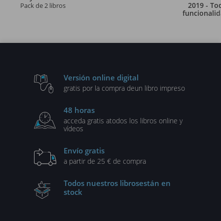
2019 - To
Pack de 2 libros
funcionali
Excel a su 
el libro digit
Excel 2019 
Acceso ilimita
1 añ
Versión online digital
gratis por la compra de
un libro impreso
48 horas
acceda gratis a
todos los libros online y
vídeos
Envío gratis
a partir de 25 € de compra
Todos nuestros libros
están en
stock