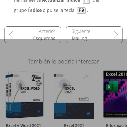
grupo
Índice
o pulse la tecla
.
F9
Esquemas
Mailing
También le podría interesar
Excel y Word 2021
Excel 2021
E-formació
-