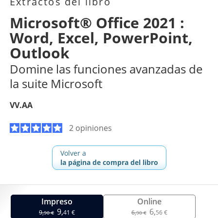
Extractos del libro
Microsoft® Office 2021 :
Word, Excel, PowerPoint,
Outlook
Domine las funciones avanzadas de
la suite Microsoft
VV.AA
2 opiniones
Volver a
la página de compra del libro
Impreso
Online
9,
6,
9,
41 €
6,
56 €
90 €
90 €