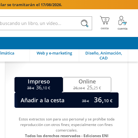
lar se tramitarán el 17/08/2026.

imática
Web y e-marketing
Diseño, Animación,
CAD
Impreso
Online
36,
25,
38
10 €
26,
25 €
€
58 €
36,
Añadir a la cesta
10 €
38
€
Estos extractos son para uso personal y se prohíbe toda
reproducción con otros fines; especialmente con fines
comerciales.
Todos los derechos reservados - Ediciones ENI