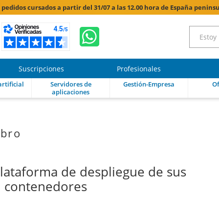
s pedidos cursados a partir del 31/07 a las 12.00 hora de España peninsu
Suscripciones
Profesionales
rtificial
Servidores de
Gestión-Empresa
Of
aplicaciones
ibro
s
plataforma de despliegue de sus
n contenedores