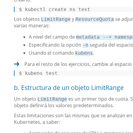
$ 
kubectl create ns 
test
Los objetos
y
se adjun
LimitRange
ResourceQuota
varias maneras:
A nivel del campo de
metadata --> namesp
Especificando la opción
seguida del espaci
-n
Usando el comando
.
kubens
Para el resto de los ejercicios, cambie al espac
$ 
kubens 
test
b. Estructura de un objeto LimitRange
Un objeto
es un primer tipo de cuota. S
LimitRange
objeto definirá los valores predeterminados.
Estas limitaciones son las mismas que se analizan en 
Kubernetes, a saber: