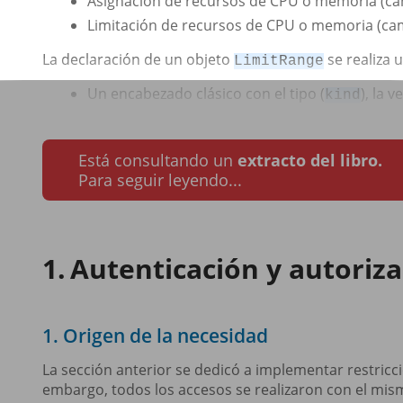
Asignación de recursos de CPU o memoria (
Limitación de recursos de CPU o memoria (c
La declaración de un objeto
se realiza 
LimitRange
Un encabezado clásico con el tipo (
), la v
kind
Está consultando un
extracto del libro.
Para seguir leyendo...
Autenticación y autoriz
1. Origen de la necesidad
La sección anterior se dedicó a implementar restricc
embargo, todos los accesos se realizaron con el mism