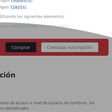
campos
).
requests
ampos
).
limits
utilizando los siguientes elementos:
ersión (
) y los metadatos...
apiVersion
Comprar
Contratar suscripción
ación
iones de acceso a nivel de espacio de nombres. Sin
o identificador.