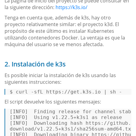
La página de inicio del proyecto se puede consultar en
la siguiente dirección:
https://k3s.io/
Tenga en cuenta que, además de k3s, hay otro
proyecto relativamente similar: el proyecto k3d. El
propósito de este último es instalar Kubernetes
utilizando contenedores Docker. La ventaja es que la
máquina del usuario se ve menos afectada.
2. Instalación de k3s
Es posible iniciar la instalación de k3s usando las
siguientes instrucciones:
$ 
curl -sfL https://get.k3s.io | sh -
El script devuelve los siguientes mensajes:
[INFO]  Finding release 
for
 channel stable
[INFO]  Using v1.22.5+k3s1 as release 

[INFO]  Downloading 
hash
 https://github.co
download/v1.22.5+k3s1/sha256sum-amd64.txt 
[INFO]  Downloading binary https://github.