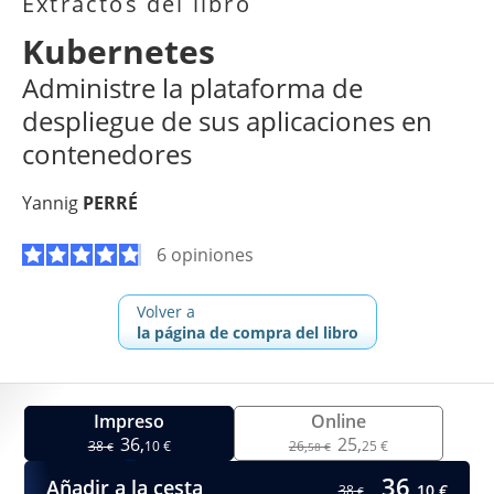
Extractos del libro
Kubernetes
Administre la plataforma de
despliegue de sus aplicaciones en
contenedores
Yannig
PERRÉ
6 opiniones
Volver a
la página de compra del libro
Impreso
Online
36,
25,
38
10 €
26,
25 €
€
58 €
36,
Añadir a la cesta
10 €
38
€