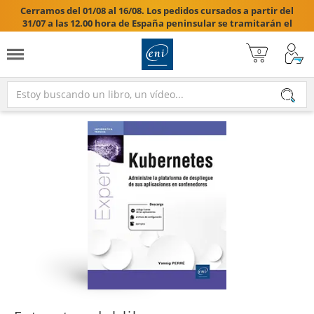
Cerramos del 01/08 al 16/08. Los pedidos cursados a partir del
31/07 a las 12.00 hora de España peninsular se tramitarán el
17/08/2026.
