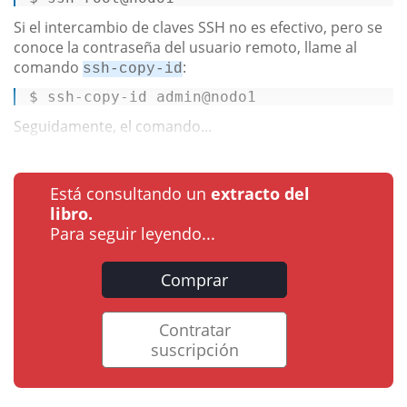
Si el intercambio de claves SSH no es efectivo, pero se
conoce la contraseña del usuario remoto, llame al
comando
:
ssh-copy-id
$ 
ssh-copy-id admin
@nodo1
Seguidamente, el comando...
Está consultando un
extracto del
libro.
Para seguir leyendo...
Comprar
Contratar
suscripción