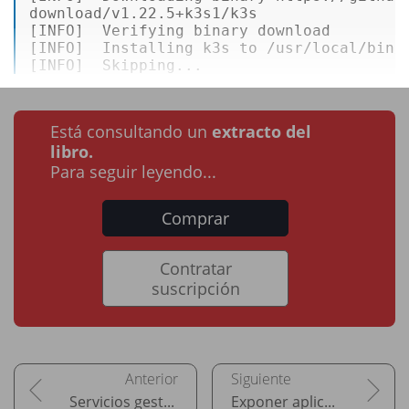
download/v1.22.5+k3s1/k3s 

[INFO]  Verifying binary download 

[INFO]  Installing k3s to /usr/local/bin/k
[INFO]  Skipping...
Está consultando un
extracto del
libro.
Para seguir leyendo...
Comprar
Contratar
suscripción
Servicios gestionados de Kubernetes
Exponer aplicaciones en Internet