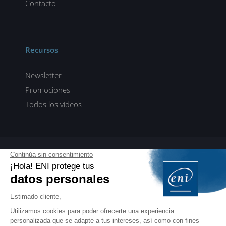
Contacto
Recursos
Newsletter
Promociones
Todos los vídeos
ENI elearning
E-formaciones en 5 idiomas
ES
FR
DE
EN
NL
PROFESIONALES
Manuales para profesionales de la formación