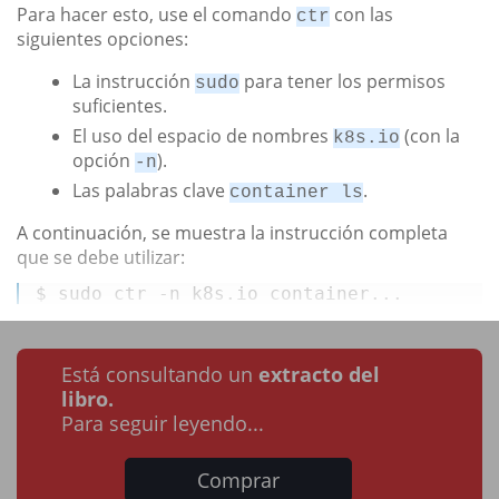
Para hacer esto, use el comando
con las
ctr
siguientes opciones:
La instrucción
para tener los permisos
sudo
suficientes.
El uso del espacio de nombres
(con la
k8s.io
opción
).
-n
Las palabras clave
.
container ls
A continuación, se muestra la instrucción completa
que se debe utilizar:
$ sudo ctr -n k8s.
io
 container...
Está consultando un
extracto del
libro.
Para seguir leyendo...
Comprar