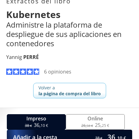
Extractos del libro
Kubernetes
Administre la plataforma de
despliegue de sus aplicaciones en
contenedores
Yannig
PERRÉ
6 opiniones
Volver a
la página de compra del libro
Impreso
Online
36,
25,
38
10 €
26,
25 €
€
58 €
36,
Añadir a la cesta
10 €
38
€