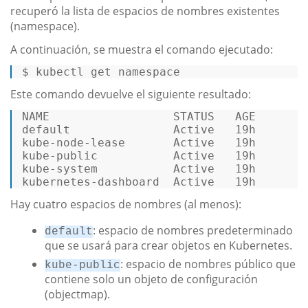
recuperó la lista de espacios de nombres existentes
(namespace).
A continuación, se muestra el comando ejecutado:
$ kubectl 
get
namespace
Este comando devuelve el siguiente resultado:
default
               Active   
19
h 

kube-node-lease       Active   
19
h 

kube-
public
           Active   
19
h 

kube-system           Active   
19
h 

kubernetes-dashboard  Active   
19
h 
Hay cuatro espacios de nombres (al menos):
: espacio de nombres predeterminado
default
que se usará para crear objetos en Kubernetes.
: espacio de nombres público que
kube-public
contiene solo un objeto de configuración
(objectmap).