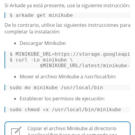
Si Arkade ya está presente, use la siguiente instrucción:
$ arkade 
get
 minikube 
De lo contrario, utilice las siguientes instrucciones para
completar la instalación:
Descargar Minikube:
$ MINIKUBE_URL=https://storage.googleapis.
$ curl -Lo minikube \ 

$MINIKUBE_URL
/latest/minikube-l
Mover el archivo Minikube a /usr/local/bin:
sudo 
mv
 minikube /usr/local/bin 
Establecer los permisos de ejecución:
sudo 
chmod
 +x /usr/local/bin/minikube 
Copiar el archivo Minikube al directorio
/usr/local/bin hace que el comando sea