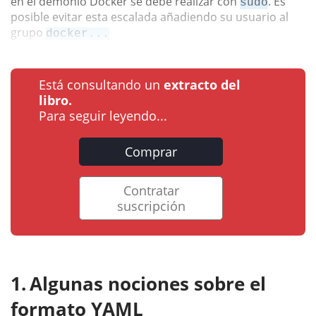
en el demonio Docker se debe realizar con
. Es
sudo
posible evitar esta escalada añadiendo su usuario al
grupo
docker...
Está consultando un
extracto del
libro.
Para seguir leyendo...
Comprar
Contratar
suscripción
Algunas nociones sobre el
formato YAML