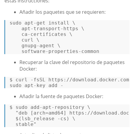
estas instrucciones:
Añadir los paquetes que se requieren:
sudo apt-
get
 install \ 

    apt-transport-https \ 

    ca-certificates \ 

    curl \ 

    gnupg-agent \ 

    software-properties-common 
Recuperar la clave del repositorio de paquetes
Docker:
$ 
curl -fsSL 
https:
/
/download.docker.com/
sudo apt-key add - 
Añadir la fuente de paquetes Docker:
$ sudo add-apt-repository \ 

"deb [arch=amd64] https://download.docke
$(lsb_release -cs)
 \ 

  stable"