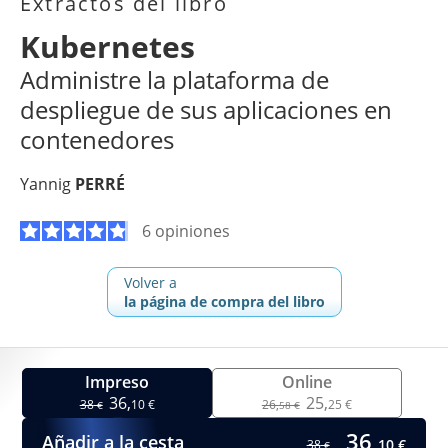
Extractos del libro
Kubernetes
Administre la plataforma de
despliegue de sus aplicaciones en
contenedores
Yannig
PERRÉ
6 opiniones
Volver a
la página de compra del libro
Impreso
Online
36,
25,
38
10 €
26,
25 €
€
58 €
36,
Añadir a la cesta
10 €
38
€