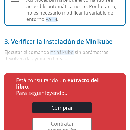
accesible automáticamente. Por lo tanto,
no es necesario modificar la variable de
entorno
.
PATH
3. Verificar la instalación de Minikube
Ejecutar el comando
sin parámetros
minikube
devolverá la ayuda en línea....
Está consultando un
extracto del
libro.
Para seguir leyendo...
Comprar
Contratar
suscripción