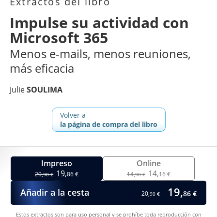
Extractos del libro
Impulse su actividad con
Microsoft 365
Menos e-mails, menos reuniones,
más eficacia
Julie
SOULIMA
Volver a
la página de compra del libro
Impreso
Online
19,
14,
20,
86 €
14,
16 €
90 €
90 €
19,
Añadir a la cesta
86 €
20,
90 €
Estos extractos son para uso personal y se prohíbe toda reproducción con