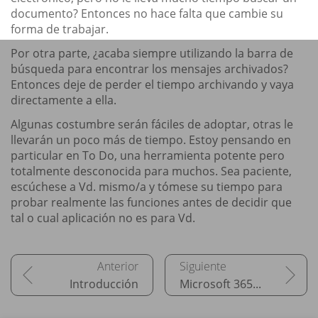
documento? Entonces no hace falta que cambie su
forma de trabajar.
Por otra parte, ¿acaba siempre utilizando la barra de
búsqueda para encontrar los mensajes archivados?
Entonces deje de perder el tiempo archivando y vaya
directamente a ella.
Algunas costumbre serán fáciles de adoptar, otras le
llevarán un poco más de tiempo. Estoy pensando en
particular en To Do, una herramienta potente pero
totalmente desconocida para muchos. Sea paciente,
escúchese a Vd. mismo/a y tómese su tiempo para
probar realmente las funciones antes de decidir que
tal o cual aplicación no es para Vd.
Introducción
Microsoft 365, el coordinador de la colaboración