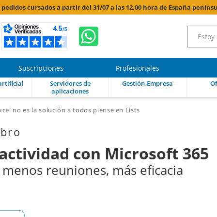
s pedidos cursados a partir del 31/07 a las 12.00 hora de España peninsu
Suscripciones
Profesionales
rtificial
Servidores de
Gestión-Empresa
Of
aplicaciones
xcel no es la solución a todos piense en Lists
ibro
actividad con Microsoft 365
 menos reuniones, más eficacia