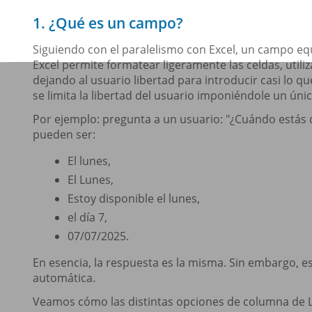
1. ¿Qué es un campo?
Siguiendo con el paralelismo con Excel, un campo equ
Excel permite formatear ligeramente las celdas, util
dejando al usuario libertad para introducir casi lo qu
se limita la libertad del usuario imponiéndole un ún
Por ejemplo: pregunta a un usuario: "¿Cuándo estás
pueden ser:
El lunes,
El Lunes,
Estoy disponible el lunes,
el día 7,
07/07/2025.
En esencia, la respuesta es la misma. Sin embargo, e
automática.
Veamos cómo las distintas opciones de columna de L