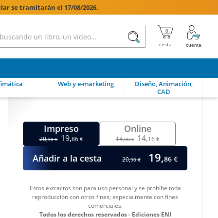
lar se tramitarán el 17/08/2026.

imática
Web y e-marketing
Diseño, Animación,
CAD
Impreso
Online
19,
14,
20,
86 €
14,
16 €
90 €
90 €
19,
Añadir a la cesta
86 €
20,
90 €
Estos extractos son para uso personal y se prohíbe toda
reproducción con otros fines; especialmente con fines
comerciales.
Todos los derechos reservados - Ediciones ENI