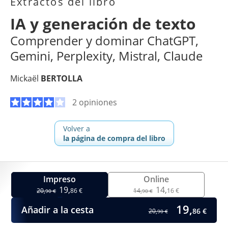
Extractos del libro
IA y generación de texto
Comprender y dominar ChatGPT,
Gemini, Perplexity, Mistral, Claude
Mickaël
BERTOLLA
2 opiniones
Volver a
la página de compra del libro
Impreso
Online
19,
14,
20,
86 €
14,
16 €
90 €
90 €
19,
Añadir a la cesta
86 €
20,
90 €