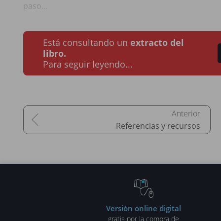
paso...
Está consultando un
extracto del
libro.
Para seguir leyendo...
Referencias y recursos
Versión online digital
gratis por la compra de