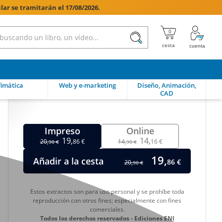
lar se tramitarán el 17/08/2026.

imática
Web y e-marketing
Diseño, Animación,
CAD
Impreso
Online
19,
14,
20,
86 €
14,
16 €
90 €
90 €
19,
Añadir a la cesta
86 €
20,
90 €
Estos extractos son para uso personal y se prohíbe toda
reproducción con otros fines; especialmente con fines
comerciales.
Todos los derechos reservados - Ediciones ENI