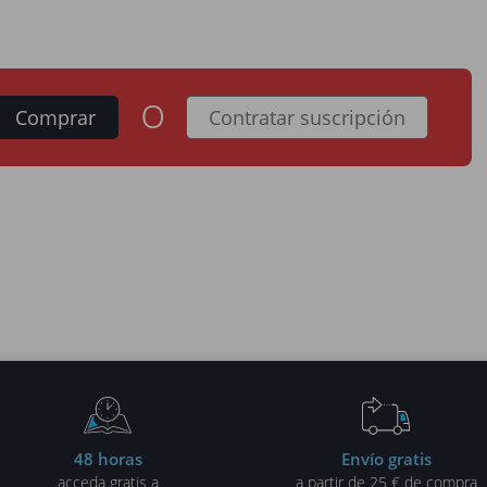
o
Comprar
Contratar suscripción
48 horas
Envío gratis
acceda gratis a
a partir de 25 € de compra