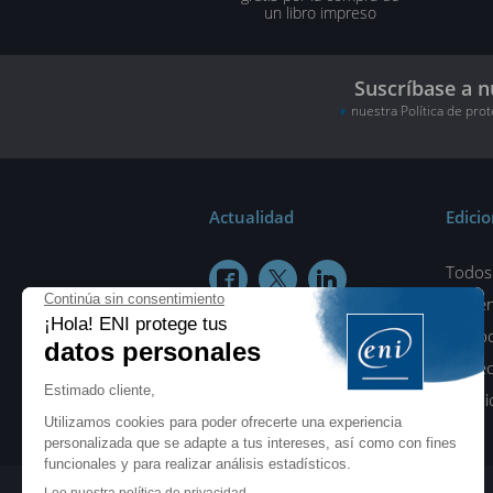
un libro impreso
Suscríbase a n
nuestra Política de pro
Actualidad
Edici
Todos 



¿Quié
Colab
Protec
Condic