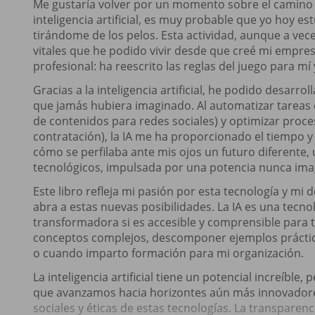
Me gustaría volver por un momento sobre el camino q
inteligencia artificial, es muy probable que yo hoy e
tirándome de los pelos. Esta actividad, aunque a vece
vitales que he podido vivir desde que creé mi empre
profesional: ha reescrito las reglas del juego para m
Gracias a la inteligencia artificial, he podido desar
que jamás hubiera imaginado. Al automatizar tareas c
de contenidos para redes sociales) y optimizar pro
contratación), la IA me ha proporcionado el tiempo y
cómo se perfilaba ante mis ojos un futuro diferente
tecnológicos, impulsada por una potencia nunca ima
Este libro refleja mi pasión por esta tecnología y m
abra a estas nuevas posibilidades. La IA es una tecn
transformadora si es accesible y comprensible para 
conceptos complejos, descomponer ejemplos prácticos
o cuando imparto formación para mi organización.
La inteligencia artificial tiene un potencial increíbl
que avanzamos hacia horizontes aún más innovadore
sociales y éticas de estas tecnologías. La transparen