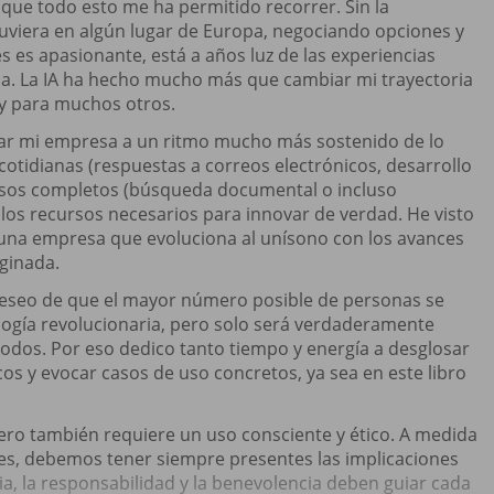
ue todo esto me ha permitido recorrer. Sin la
stuviera en algún lugar de Europa, negociando opciones y
s es apasionante, está a años luz de las experiencias
sa. La IA ha hecho mucho más que cambiar mi trayectoria
í y para muchos otros.
rollar mi empresa a un ritmo mucho más sostenido de lo
otidianas (respuestas a correos electrónicos, desarrollo
cesos completos (búsqueda documental o incluso
 los recursos necesarios para innovar de verdad. He visto
, una empresa que evoluciona al unísono con los avances
ginada.
i deseo de que el mayor número posible de personas se
ología revolucionaria, pero solo será verdaderamente
todos. Por eso dedico tanto tiempo y energía a desglosar
 y evocar casos de uso concretos, ya sea en este libro
e, pero también requiere un uso consciente y ético. A medida
s, debemos tener siempre presentes las implicaciones
cia, la responsabilidad y la benevolencia deben guiar cada