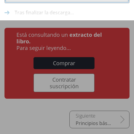
Tras finalizar la descarga...
Está consultando un
extracto del
libro.
Para seguir leyendo...
Comprar
Contratar
suscripción
Principios básicos de Android