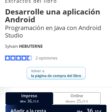
Extractos del libro
Desarrolle una aplicación
Android
Programación en Java con Android
Studio
Sylvain
HEBUTERNE
2 opiniones
Volver a
la página de compra del libro
Impreso
Online
36,
25,
38
10 €
26,
25 €
€
58 €
36,
Añadir a la cesta
10 €
38
€