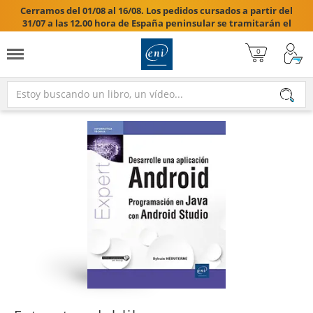
Cerramos del 01/08 al 16/08. Los pedidos cursados a partir del
31/07 a las 12.00 hora de España peninsular se tramitarán el
17/08/2026.
