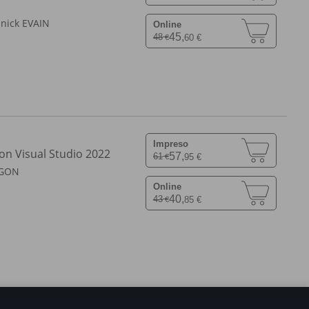
nick EVAIN
Online
45,
48
60 €
€
Impreso
con Visual Studio 2022
57,
61
95 €
€
UGON
Online
40,
43
85 €
€