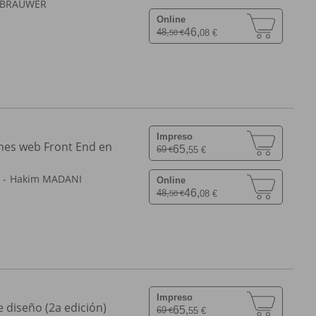
EBRAUWER
Online
46,
48,
08 €
50 €
Impreso
ones web Front End en
65,
69
55 €
€
Hakim MADANI
Online
46,
48,
08 €
50 €
Impreso
 diseño (2a edición)
65,
69
55 €
€