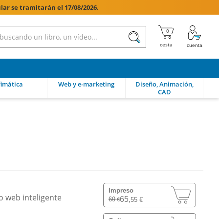
lar se tramitarán el 17/08/2026.

imática
Web y e-marketing
Diseño, Animación,
CAD
Impreso
lo web inteligente
65,
69
55 €
€