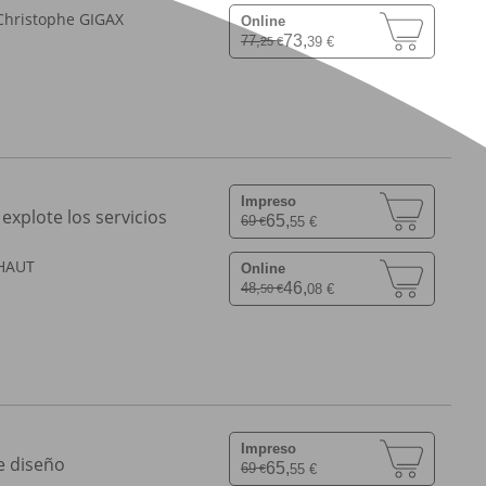
Christophe GIGAX
Online
73,
77,
39 €
25 €
Impreso
 explote los servicios
65,
69
55 €
€
OHAUT
Online
46,
48,
08 €
50 €
Impreso
e diseño
65,
69
55 €
€