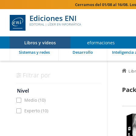
Cerramos del 01/08 al 16/08. Lo
Ediciones ENI
EDITORIAL | LÍDER EN INFORMÁTICA
Libros y videos
eformaciones
Sistemas y redes
Desarrollo
Inteligencia a
Lib
Filtrar por
Pack
Nivel
Medio
(10)
Experto
(10)