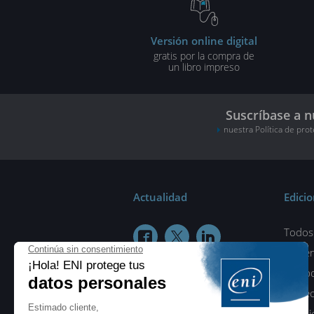
Versión online digital
gratis por la compra de
un libro impreso
Suscríbase a n
nuestra Política de pro
Actualidad
Edici
Todos 



¿Quié
Colab
Protec
Condic