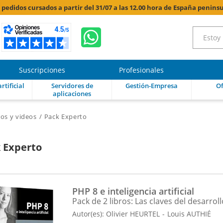
s pedidos cursados a partir del 31/07 a las 12.00 hora de España peninsu
Suscripciones
Profesionales
rtificial
Servidores de
Gestión-Empresa
Of
aplicaciones
ros y videos
Pack Experto
 Experto
PHP 8 e inteligencia artificial
Pack de 2 libros: Las claves del desarrol
Autor(es):
Olivier HEURTEL
Louis AUTHIÉ