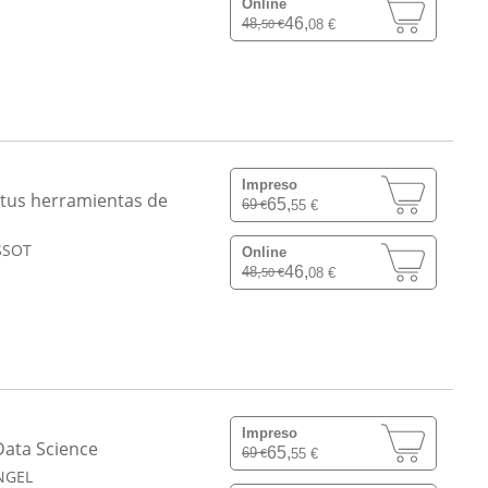
Online
46,
48,
08 €
50 €
Impreso
e tus herramientas de
65,
69
55 €
€
SSOT
Online
46,
48,
08 €
50 €
Impreso
 Data Science
65,
69
55 €
€
NGEL