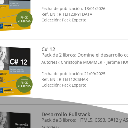
Fecha de publicación: 18/01/2026
Ref. ENI: RITEIT23PYTDATA
Colección:
Pack Experto
C# 12
Pack de 2 libros: Domine el desarrollo c
Autor(es):
Christophe MOMMER
Jérôme H
Fecha de publicación: 21/09/2025
Ref. ENI: RITEIT12CSHAR
Colección:
Pack Experto
Desarrollo Fullstack
Pack de 3 libros: HTML5, CSS3, C#12 y 
Autor(es):