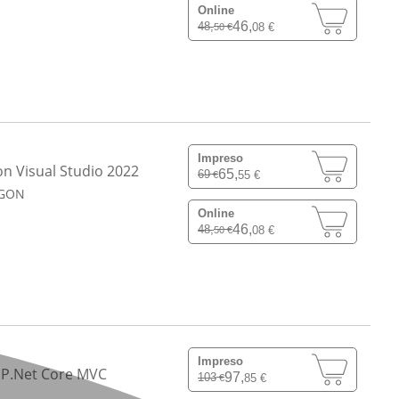
Online
46,
48,
08 €
50 €
Impreso
on Visual Studio 2022
65,
69
55 €
€
UGON
Online
46,
48,
08 €
50 €
Impreso
ASP.Net Core MVC
97,
103
85 €
€