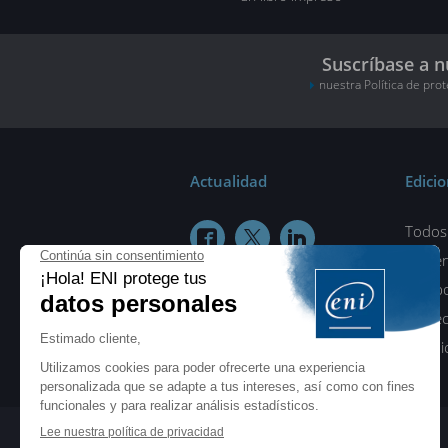
Suscríbase a n
nuestra Política de pro
Actualidad
Edici
Todos 



¿Quié
Colab
Protec
Condic
ENI elearning