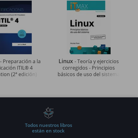
Linux
- Preparación a la
- Teoría y ejercicios
ficación ITIL® 4
corregidos - Principios
ion (2ª edición)
básicos de uso del sistema
(2ª edición)
Todos nuestros libros
están en stock