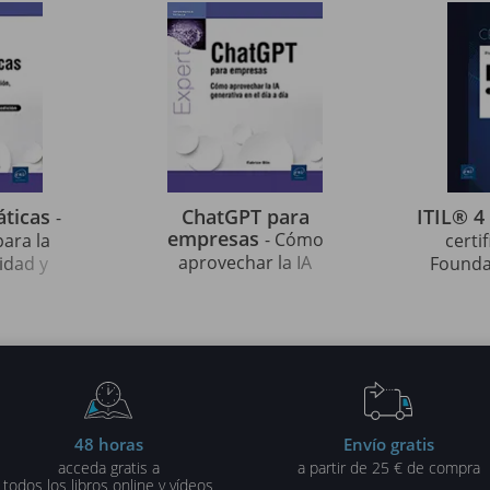
áticas
ChatGPT para
ITIL® 4
-
empresas
- Cómo
para la
certi
aprovechar la IA
idad y
Foundat
generativa en el día a día
edición)
48 horas
Envío gratis
acceda gratis a
a partir de 25 € de compra
todos los libros online y vídeos