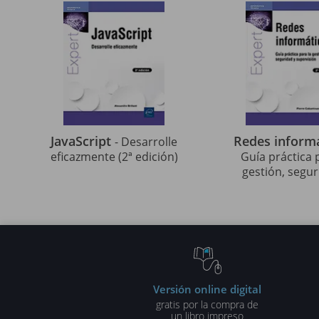
JavaScript
Redes inform
- Desarrolle
eficazmente (2ª edición)
Guía práctica 
gestión, segur
supervisión (2ª 
Versión online digital
gratis por la compra de
un libro impreso