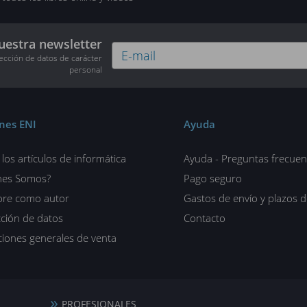
uestra newsletter
tección de datos de carácter
personal
ones ENI
Ayuda
los artículos de informática
Ayuda - Preguntas frecuen
nes Somos?
Pago seguro
ore como autor
Gastos de envío y plazos 
ción de datos
Contacto
iones generales de venta
PROFESIONALES