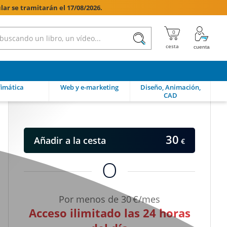
lar se tramitarán el 17/08/2026.

imática
Web y e-marketing
Diseño, Animación,
CAD
30
Añadir
a la cesta
€
O
Por menos de 30 €/mes
Acceso ilimitado las 24 horas