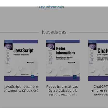
Más información
Novedades
JavaScript
Redes informáticas
ChatGPT
- Desarrolle
-
empresa
eficazmente (2ª edición)
Guía práctica para la
gestión, seguridad y
aprovechar
supervisión (2ª edición)
generativa en e