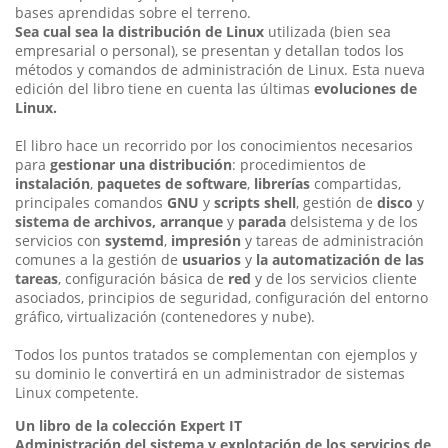
bases aprendidas sobre el terreno.
Sea cual sea la distribución de Linux
utilizada (bien sea
empresarial o personal), se presentan y detallan todos los
métodos y comandos de administración de Linux. Esta nueva
edición del libro tiene en cuenta las últimas
evoluciones de
Linux.
El libro hace un recorrido por los conocimientos necesarios
para
gestionar una distribución
: procedimientos de
instalación
,
paquetes de software
,
librerías
compartidas,
principales comandos
GNU
y
scripts shell
, gestión de
disco
y
sistema de archivos, arranque
y
parada
delsistema y de los
servicios con
systemd
,
impresión
y tareas de administración
comunes a la gestión de
usuarios
y
la automatización de las
tareas
, configuración básica de
red
y de los servicios cliente
asociados, principios de seguridad, configuración del entorno
gráfico, virtualización (contenedores y nube).
Todos los puntos tratados se complementan con ejemplos y
su dominio le convertirá en un administrador de sistemas
Linux competente.
Un libro de la colección Expert IT
Administración del sistema y explotación de los servicios de