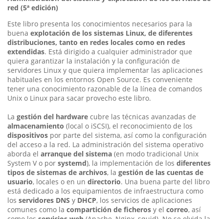
red (5ª ed
ición)
Este libro presenta los conocimientos necesarios para la
buena
explotación de los sistemas Linux, de diferentes
distribuciones, tanto en redes locales como en redes
extendidas
. Está dirigido a cualquier administrador que
quiera garantizar la instalación y la configuración de
servidores Linux y que quiera implementar las aplicaciones
habituales en los entornos Open Source. Es conveniente
tener una conocimiento razonable de la línea de comandos
Unix o Linux para sacar provecho este libro.
La
gestión del hardware
cubre las técnicas avanzadas de
almacenamiento
(local o iSCSI), el reconocimiento de los
dispositivos
por parte del sistema, así como la configuración
del acceso a la red. La administración del sistema operativo
aborda el
arranque del sistema
(en modo tradicional Unix
System V o por
systemd
), la implementación de los
diferentes
tipos de sistemas de archivos
, la
gestión de las cuentas de
usuario
, locales o en un
directorio
. Una buena parte del libro
está dedicado a los equipamientos de infraestructura como
los
servidores DNS
y
DHCP
, los servicios de aplicaciones
comunes como la
compartición de ficheros
y el
correo
, así
como los
servicios web
(Apache, Nginx, squid). No se olvida la