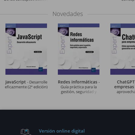
a las aplicaciones
implementació
avanzadas de IA
(2ª edic
Novedades
JavaScript
Redes informáticas
ChatGPT
- Desarrolle
-
empresa
eficazmente (2ª edición)
Guía práctica para la
gestión, seguridad y
aprovechar
supervisión (2ª edición)
generativa en e
Versión online digital