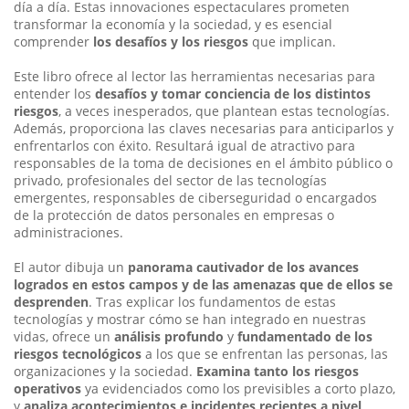
día a día. Estas innovaciones espectaculares prometen
transformar la economía y la sociedad, y es esencial
comprender
los desafíos y los riesgos
que implican.
Este libro ofrece al lector las herramientas necesarias para
entender los
desafíos y tomar conciencia de los distintos
riesgos
, a veces inesperados, que plantean estas tecnologías.
Además, proporciona las claves necesarias para anticiparlos y
enfrentarlos con éxito. Resultará igual de atractivo para
responsables de la toma de decisiones en el ámbito público o
privado, profesionales del sector de las tecnologías
emergentes, responsables de ciberseguridad o encargados
de la protección de datos personales en empresas o
administraciones.
El autor dibuja un
panorama cautivador de los avances
logrados en estos campos y de las amenazas que de ellos se
desprenden
. Tras explicar
los fundamentos de estas
tecnologías y mostrar cómo se han integrado
en nuestras
vidas, ofrece un
análisis profundo
y
fundamentado de los
riesgos tecnológicos
a los que se enfrentan las personas, las
organizaciones
y la sociedad.
Examina tanto los riesgos
operativos
ya evidenciados como
los previsibles a corto plazo,
y
analiza acontecimientos e incidentes recientes a nivel