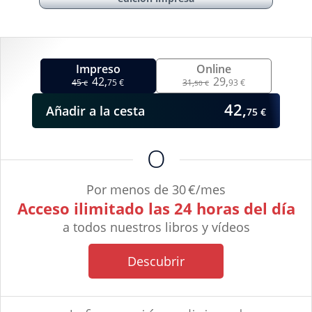
Impreso
Online
42,
29,
45
75 €
31,
93 €
€
50 €
42,
Añadir
a la cesta
75 €
O
Por menos de 30 €/mes
Acceso ilimitado las 24 horas del día
a todos nuestros libros y vídeos
Descubrir