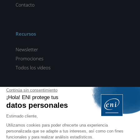
Contacto
Recursos
Newsletter
Promociones
Todos los vídeos
ENI elearning
E-formaciones en 5 idiomas
ES
FR
DE
EN
NL
PROFESIONALES
Manuales para profesionales de la formación