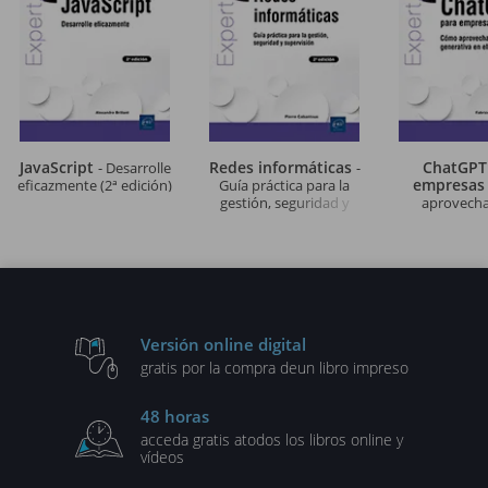
JavaScript
Redes informáticas
ChatGPT
- Desarrolle
-
empresa
eficazmente (2ª edición)
Guía práctica para la
gestión, seguridad y
aprovechar
supervisión (2ª edición)
generativa en e
Versión online digital
gratis por la compra de
un libro impreso
48 horas
acceda gratis a
todos los libros online y
vídeos