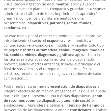
visualización y gestión de
documentos
(abrir y guardar
presentaciones y plantillas, compartir y guardar en
OneDrive
,
administrar el álbum de fotos, imprimir, etc.), aprenderá a
crear y modificar los distintos elementos de una
presentación:
diapositivas
,
patrones
,
temas
,
fondos
,
secciones
, etc.
De este modo, podrá crear el contenido de cada diapositiva
introduciendo el
texto
, el
esquema
y resaltándolo; a
continuación, verá cómo crear, modificar y resaltar todo tipo
de objetos:
formas automáticas
,
tablas
,
imágenes
,
modelos
3D
,
sonidos
,
vídeos
,
diagramas
y
gráficos
; aprovechará las
funciones relacionadas con la edición de vídeo (añadir,
recortar, aplicar efectos artísticos, truncar el principio o el
final de sus vídeos) y el retoque de imágenes (efectos
artísticos, recorte de formas, reflejos, correcciones de color,
compresión...).
Podrá realizar su primera
presentación de diapositivas
e
integrar efectos de animación, imágenes en las que se puede
hacer clic que representan una o varias diapositivas (
zoom
de resumen
,
zoom de diapositiva
y
zoom de sección
),
anotaciones... Aprenderá a definir
el intervalo de tiempo
de
proyección de las diapositivas, a añadir
transiciones
, a grabar