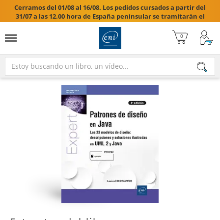
Cerramos del 01/08 al 16/08. Los pedidos cursados a partir del
31/07 a las 12.00 hora de España peninsular se tramitarán el
17/08/2026.
