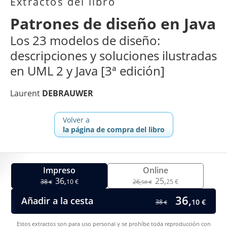
Extractos del libro
Patrones de diseño en Java
Los 23 modelos de diseño:
descripciones y soluciones ilustradas
en UML 2 y Java [3ª edición]
Laurent
DEBRAUWER
Volver a
la página de compra del libro
Impreso
Online
36,
25,
38
10 €
26,
25 €
€
58 €
36,
Añadir a la cesta
10 €
38
€
Estos extractos son para uso personal y se prohíbe toda reproducción con