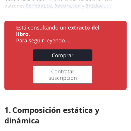
patrones
,
y
Composite
Decorator
Bridge...
Está consultando un
extracto del
libro.
Para seguir leyendo...
Comprar
Contratar
suscripción
Composición estática y
dinámica