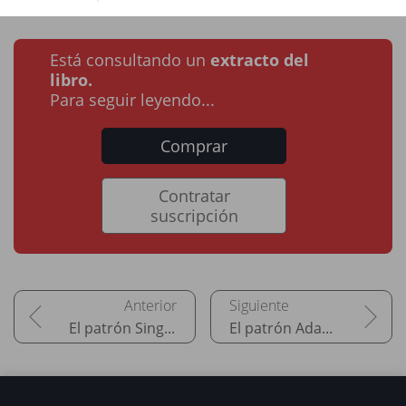
Está consultando un
extracto del
libro.
Para seguir leyendo...
Comprar
Contratar
suscripción
El patrón Singleton
El patrón Adapter