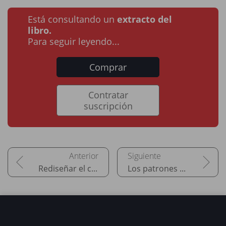
Está consultando un
extracto del
libro.
Para seguir leyendo...
Comprar
Contratar
suscripción
Rediseñar el código existente
Los patrones en el diseño de aplicaciones