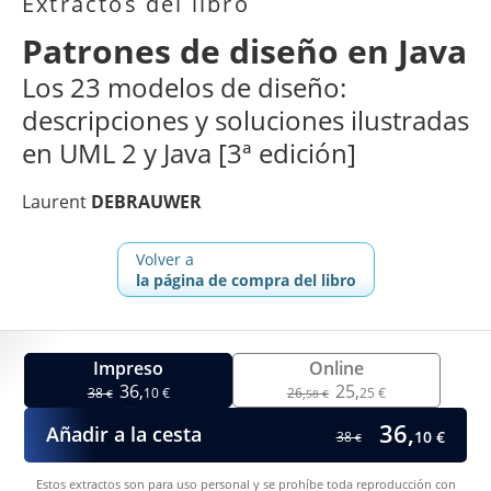
Extractos del libro
Patrones de diseño en Java
Los 23 modelos de diseño:
descripciones y soluciones ilustradas
en UML 2 y Java [3ª edición]
Laurent
DEBRAUWER
Volver a
la página de compra del libro
Impreso
Online
36,
25,
38
10 €
26,
25 €
€
58 €
36,
Añadir a la cesta
10 €
38
€
Estos extractos son para uso personal y se prohíbe toda reproducción con