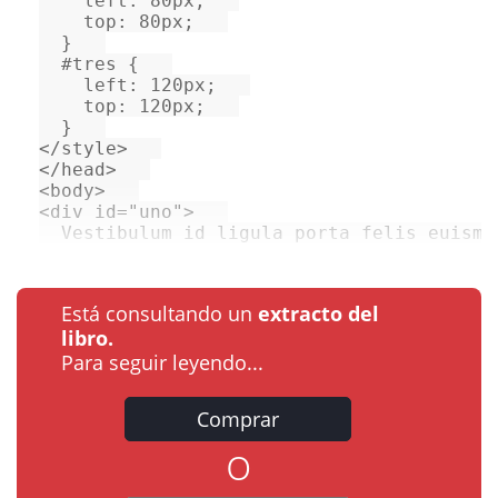
left
: 
80px
;   

top
: 
80px
;   

  }   

#tres
 {   

left
: 
120px
;   

top
: 
120px
;   

</
style
>
</
head
>
<
body
>
<
div
id
=
"uno"
>
  Vestibulum id ligula porta felis euismo
Está consultando un
extracto del
libro.
Para seguir leyendo...
Comprar
o