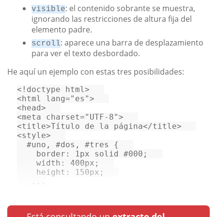
: el contenido sobrante se muestra,
visible
ignorando las restricciones de altura fija del
elemento padre.
: aparece una barra de desplazamiento
scroll
para ver el texto desbordado.
He aquí un ejemplo con estas tres posibilidades:
<!doctype 
html
>
<
html
lang
=
"es"
>
<
head
>
<
meta
charset
=
"UTF-8"
>
<
title
>
Título de la página
</
title
>
<
style
>
#uno
, 
#dos
, 
#tres
 {   

border
: 
1px
 solid 
#000
;   

width
: 
400px
;   

height
: 
150px
;   

   ...
Está consultando un
extracto del