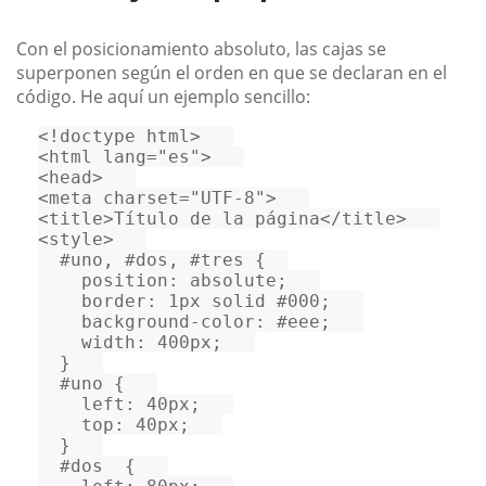
Con el posicionamiento absoluto, las cajas se
superponen según el orden en que se declaran en el
código. He aquí un ejemplo sencillo:
<!doctype 
html
>
<
html
lang
=
"es"
>
<
head
>
<
meta
charset
=
"UTF-8"
>
<
title
>
Título de la página
</
title
>
<
style
>
#uno
, 
#dos
, 
#tres
 {  

position
: absolute;   

border
: 
1px
 solid 
#000
;   

background-color
: 
#eee
;   

width
: 
400px
;   

  }   

#uno
 {   

left
: 
40px
;   

top
: 
40px
;   

  }   

#dos
  {   
