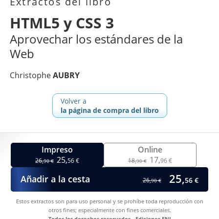
Extractos del libro
HTML5 y CSS 3
Aprovechar los estándares de la
Web
Christophe
AUBRY
Volver a
la página de compra del libro
Impreso
Online
25,
17,
26,
56 €
18,
96 €
90 €
90 €
25,
Añadir a la cesta
56 €
26,
90 €
Estos extractos son para uso personal y se prohíbe toda reproducción con
otros fines; especialmente con fines comerciales.
Todos los derechos reservados - Ediciones ENI