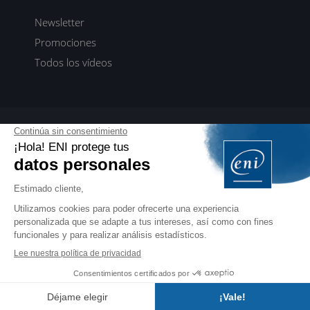
Newsletter
Promociones
Todos los vídeos
ENI elearning
E-formaciones en 5 idiomas
ES
FR
DE
EN
NL
PROFESIONALES
Manuales para profesionales de la formación
EDITIONS ENI
Libros, vídeos y eformaciones en francés