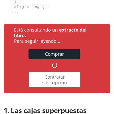
  }   

#tigre
img
 {  

 ...
Está consultando un
extracto del
libro.
Para seguir leyendo...
Comprar
o
Contratar
suscripción
Las cajas superpuestas