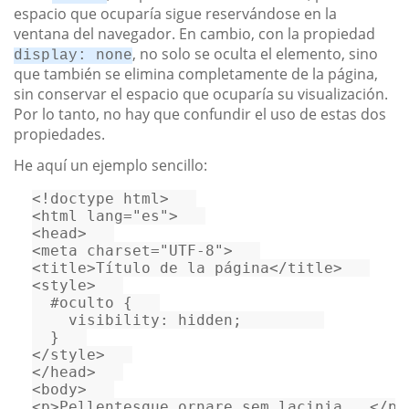
espacio que ocuparía sigue reservándose en la
ventana del navegador. En cambio, con la propiedad
, no solo se oculta el elemento, sino
display: none
que también se elimina completamente de la página,
sin conservar el espacio que ocuparía su visualización.
Por lo tanto, no hay que confundir el uso de estas dos
propiedades.
He aquí un ejemplo sencillo:
<!doctype 
html
>
<
html
lang
=
"es"
>
<
head
>
<
meta
charset
=
"UTF-8"
>
<
title
>
Título de la página
</
title
>
<
style
>
#oculto
 {   

visibility
: hidden;         

</
style
>
</
head
>
<
body
>
<
p
>
Pellentesque ornare sem lacinia...
</
p
>