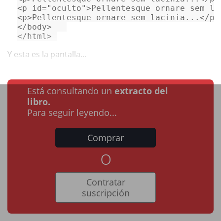
<
p
id
=
"oculto"
>
Pellentesque ornare sem la
<
p
>
Pellentesque ornare sem lacinia...
</
p
>
</
body
>
</
html
>
Y esta es la pantalla...
Está consultando un
extracto del
libro.
Para seguir leyendo...
Comprar
o
Contratar
suscripción