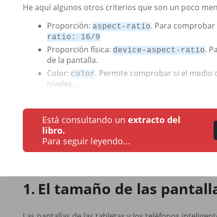
He aquí algunos otros criterios que son un poco men
Proporción:
. Para comprobar e
aspect-ratio
ratio: 16/9
Proporción física:
. P
device-aspect-ratio
de la pantalla.
Color:
. Permite comprobar si el medio d
color
niveles...
Está consultando un
extracto del
libro.
Para seguir leyendo...
El tamaño de las pantall
Las pantallas de las tabletas y los teléfonos intelig