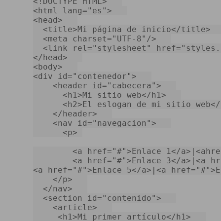
<!DOCTYPE 
HTML
>
<
html
lang
=
"es"
>
<
head
>
<
title
>
Mi página de inicio
</
title
>
<
meta
charset
=
"UTF-8"
/>
<
link
rel
=
"stylesheet"
href
=
"styles.
</
head
>
<
body
>
<
div
id
=
"contenedor"
>
<
header
id
=
"cabecera"
>
<
h1
>
Mi sitio web
</
h1
>
<
h2
>
El eslogan de mi sitio web
</
</
header
>
<
nav
id
=
"navegacion"
>
<
p
>
<
a
href
=
"#"
>
Enlace 1
</
a
>
|<ahre
<
a
href
=
"#"
>
Enlace 3
</
a
>
|
<
a
hr
<
a
href
=
"#"
>
Enlace 5
</
a
>
|
<
a
href
=
"#"
>
E
</
p
>
</
nav
>
<
section
id
=
"contenido"
>
<
article
>
<
h1
>
Mi primer artículo
</
h1
>