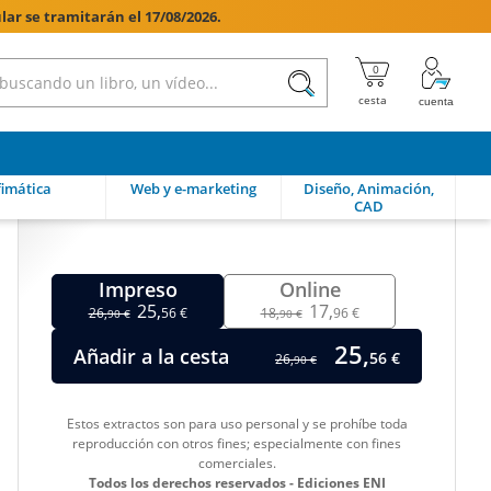
lar se tramitarán el 17/08/2026.

imática
Web y e-marketing
Diseño, Animación,
CAD
Impreso
Online
25,
17,
26,
56 €
18,
96 €
90 €
90 €
25,
Añadir a la cesta
56 €
26,
90 €
Estos extractos son para uso personal y se prohíbe toda
reproducción con otros fines; especialmente con fines
comerciales.
Todos los derechos reservados - Ediciones ENI