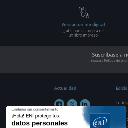
Versión online digital
gratis por la compra de
un libro impreso
Suscríbase a n
nuestra Política de pro
Actualidad
Edici
Todos 



¿Quié
Colab
Protec