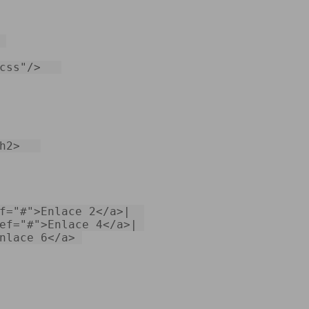
css"
/>
h2
>
f="#">Enlace 2
</
a
>
|  

ef
=
"#"
>
Enlace 4
</
a
>
nlace 6
</
a
>