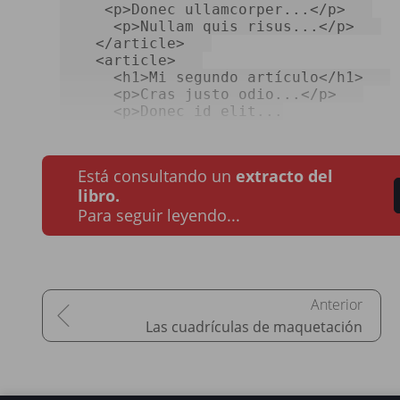
<
p
>
Donec ullamcorper...
</
p
>
<
p
>
Nullam quis risus...
</
p
>
</
article
>
<
article
>
<
h1
>
Mi segundo artículo
</
h1
>
<
p
>
Cras justo odio...
</
p
>
<
p
>
Donec id elit...
Está consultando un
extracto del
libro.
Para seguir leyendo...
Las cuadrículas de maquetación