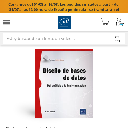
Cerramos del 01/08 al 16/08. Los pedidos cursados a partir del
31/07 a las 12.00 hora de España peninsular se tramitarán el
17/08/2026.
