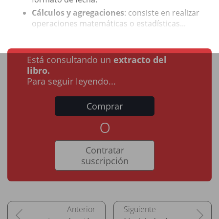
Cálculos y agregaciones
: consiste en realizar
operaciones matemáticas o estadísticas...
Está consultando un
extracto del
libro.
Para seguir leyendo...
Comprar
o
Contratar
suscripción