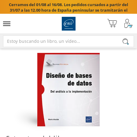
Cerramos del 01/08 al 16/08. Los pedidos cursados a partir del
31/07 a las 12.00 hora de España peninsular se tramitarán el
17/08/2026.
