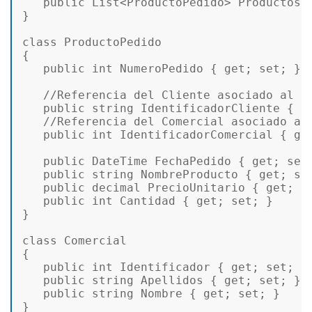
public
 List<ProductoPedido> ProductosP
}  

class
ProductoPedido
{  

public
int
 NumeroPedido { 
get
; 
set
; }  
//Referencia del Cliente asociado al p
public
string
 IdentificadorCliente { 
g
//Referencia del Comercial asociado al
public
int
 IdentificadorComercial { 
ge
public
 DateTime FechaPedido { 
get
; 
set
public
string
 NombreProducto { 
get
; 
se
public
decimal
 PrecioUnitario { 
get
; 
s
public
int
 Cantidad { 
get
; 
set
; }  

}  

class
Comercial
{  

public
int
 Identificador { 
get
; 
set
; } 
public
string
 Apellidos { 
get
; 
set
; }  
public
string
 Nombre { 
get
; 
set
; }  

}  
