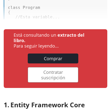
class
Program
{  

//Esta variable...
Está consultando un
extracto del
libro.
Para seguir leyendo...
Comprar
Contratar
suscripción
Entity Framework Core