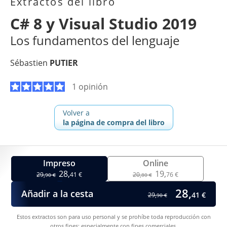
Extractos del libro
C# 8 y Visual Studio 2019
Los fundamentos del lenguaje
Sébastien
PUTIER
1 opinión
Volver a
la página de compra del libro
Impreso
Online
28,
19,
29,
41 €
20,
76 €
90 €
80 €
28,
Añadir a la cesta
41 €
29,
90 €
Estos extractos son para uso personal y se prohíbe toda reproducción con
otros fines; especialmente con fines comerciales.