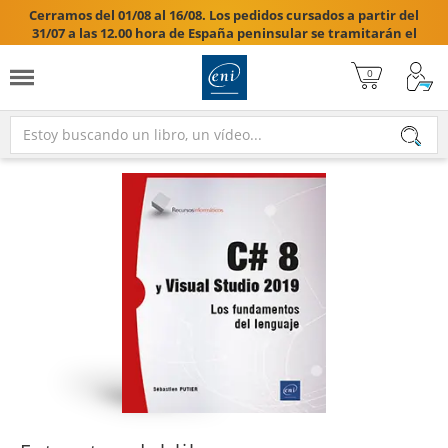
Cerramos del 01/08 al 16/08. Los pedidos cursados a partir del
31/07 a las 12.00 hora de España peninsular se tramitarán el
17/08/2026.
