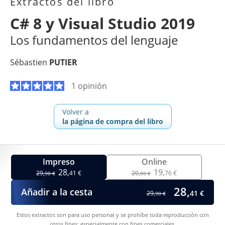
Extractos del libro
C# 8 y Visual Studio 2019
Los fundamentos del lenguaje
Sébastien
PUTIER
1 opinión
Volver a
la página de compra del libro
Impreso
Online
28,
19,
29,
41 €
20,
76 €
90 €
80 €
28,
Añadir a la cesta
41 €
29,
90 €
Estos extractos son para uso personal y se prohíbe toda reproducción con
otros fines; especialmente con fines comerciales.