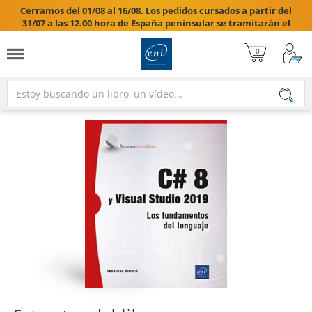
Cerramos del 01/08 al 16/08. Los pedidos cursados a partir del
31/07 a las 12.00 hora de España peninsular se tramitarán el
17/08/2026.
