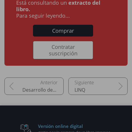
Está consultando un
extracto del
libro.
Para seguir leyendo...
Comprar
Contratar
suscripción
Desarrollo de aplicaciones Windows
LINQ
Versión online digital