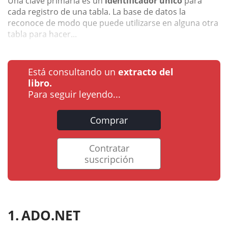
Una clave primaria es un
identificador único
para
cada registro de una tabla. La base de datos la
reconoce de modo que puede utilizarse en alguna otra
tabla para hacer...
Está consultando un
extracto del
libro.
Para seguir leyendo...
Comprar
Contratar
suscripción
ADO.NET