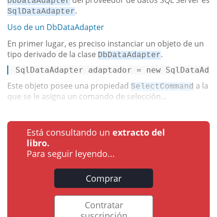
del proveedor de datos SQL Server es
DbDataAdapter
.
SqlDataAdapter
Uso de un DbDataAdapter
En primer lugar, es preciso instanciar un objeto de un
tipo derivado de la clase
.
DbDataAdapter
SqlDataAdapter
adaptador
=
new
SqlDataAda
Este objeto posee una propiedad
a la
SelectCommand
que se le asigna un comando de selección...
Está consultando un
extracto del
libro.
Para seguir leyendo...
Comprar
Contratar
suscripción