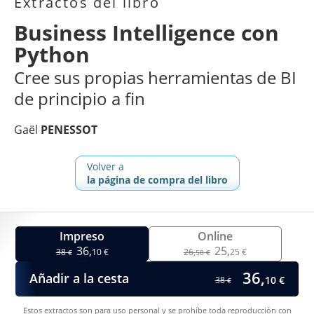
Extractos del libro
Business Intelligence con
Python
Cree sus propias herramientas de BI
de principio a fin
Gaël
PENESSOT
Volver a
la página de compra del libro
Impreso
Online
36,
25,
38
10 €
26,
25 €
€
58 €
36,
Añadir a la cesta
10 €
38
€
Estos extractos son para uso personal y se prohíbe toda reproducción con