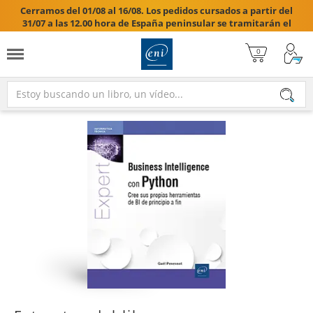
Cerramos del 01/08 al 16/08. Los pedidos cursados a partir del
31/07 a las 12.00 hora de España peninsular se tramitarán el
17/08/2026.
