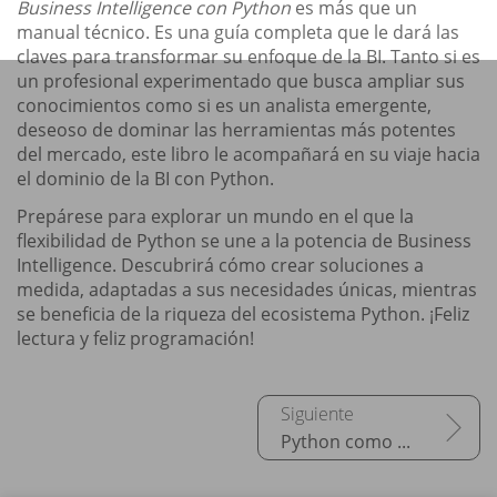
Business Intelligence con Python
es más que un
manual técnico. Es una guía completa que le dará las
claves para transformar su enfoque de la BI. Tanto si es
un profesional experimentado que busca ampliar sus
conocimientos como si es un analista emergente,
deseoso de dominar las herramientas más potentes
del mercado, este libro le acompañará en su viaje hacia
el dominio de la BI con Python.
Prepárese para explorar un mundo en el que la
flexibilidad de Python se une a la potencia de Business
Intelligence. Descubrirá cómo crear soluciones a
medida, adaptadas a sus necesidades únicas, mientras
se beneficia de la riqueza del ecosistema Python. ¡Feliz
lectura y feliz programación!
Python como principal herramienta de BI