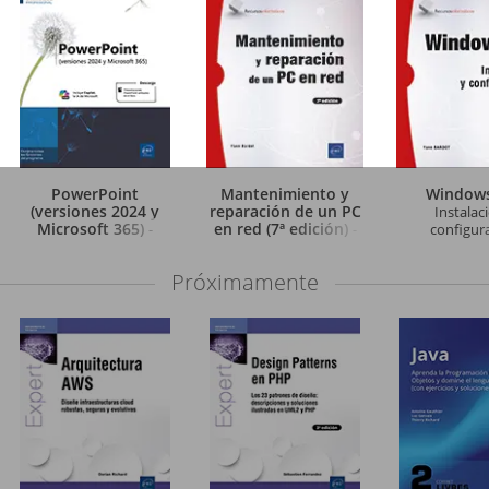
PowerPoint
Mantenimiento y
Window
(versiones 2024 y
reparación de un PC
Instalac
Microsoft 365)
en red (7ª edición)
-
-
configur
Próximamente