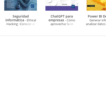
Seguridad
ChatGPT para
Power BI 
informática
empresas
- Ethical
- Cómo
Generar inf
Hacking : Conocer el
aprovechar la IA
analizar datos 
ataque para una mejor
generativa en el día a día
día (2ª ed
defensa (6ª edición)