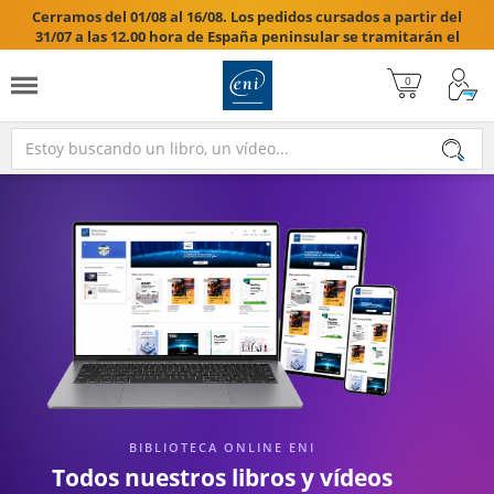
Cerramos del 01/08 al 16/08. Los pedidos cursados a partir del
31/07 a las 12.00 hora de España peninsular se tramitarán el
17/08/2026.

BIBLIOTECA ONLINE ENI
Todos nuestros libros y vídeos