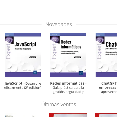
Novedades
JavaScript
Redes informáticas
ChatGPT
- Desarrolle
-
empresa
eficazmente (2ª edición)
Guía práctica para la
gestión, seguridad y
aprovechar
supervisión (2ª edición)
generativa en e
Últimas ventas