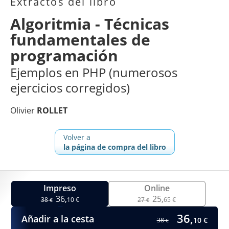
Extractos del libro
Algoritmia - Técnicas
fundamentales de
programación
Ejemplos en PHP (numerosos
ejercicios corregidos)
Olivier
ROLLET
Volver a
la página de compra del libro
Impreso
Online
36,
25,
38
10 €
27
65 €
€
€
36,
Añadir a la cesta
10 €
38
€