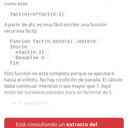
como este:
fact(n)=n*fact(n-1) 
A partir de ahí, es muy fácil escribir una función
recursiva fact():
Funcion 
fact
(n:entero) :entero  

Inicio  

nfact
(n-
1
)  

  Devuelve n  

Fin 
Esta función no está completa porque se ejecutará
hasta el infinito. No hay condición de parada. El cálculo
debe continuar mientras n sea mayor que 1. Aquí
están las sucesivas pasadas para un factorial de 5:
1ª etapa: 5>1?...
Está consultando un
extracto del