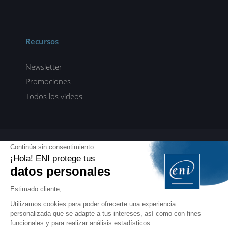
Recursos
Newsletter
Promociones
Todos los vídeos
ENI elearning
E-formaciones en 5 idiomas
ES
FR
DE
EN
NL
PROFESIONALES
Manuales para profesionales de la formación