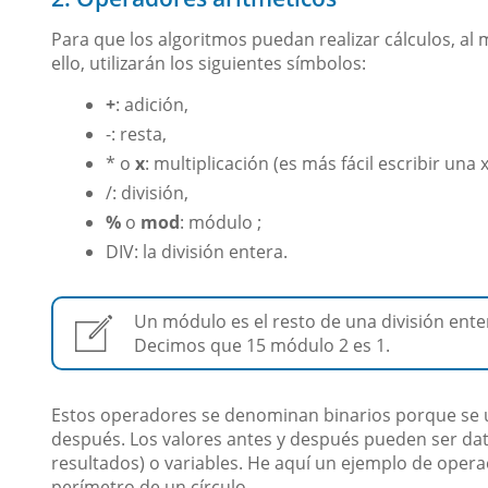
Para que los algoritmos puedan realizar cálculos, al
ello, utilizarán los siguientes símbolos:
+
: adición,
-: resta,
* o
x
: multiplicación (es más fácil escribir una 
/: división,
%
o
mod
: módulo ;
DIV: la división entera.
Un módulo es el resto de una división entera
Decimos que 15 módulo 2 es 1.
Estos operadores se denominan binarios porque se ut
después. Los valores antes y después pueden ser dato
resultados) o variables. He aquí un ejemplo de operac
perímetro de un círculo.