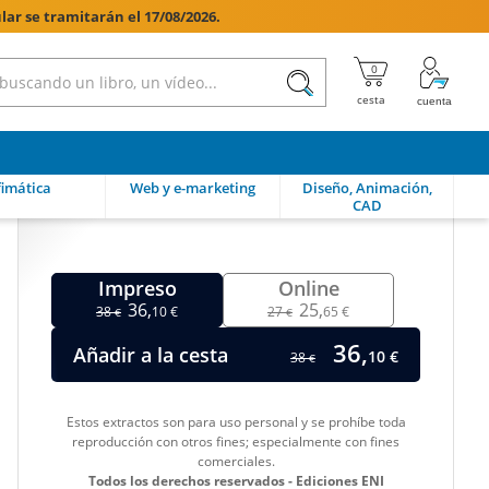
lar se tramitarán el 17/08/2026.

imática
Web y e-marketing
Diseño, Animación,
CAD
Impreso
Online
36,
25,
38
10 €
27
65 €
€
€
36,
Añadir a la cesta
10 €
38
€
Estos extractos son para uso personal y se prohíbe toda
reproducción con otros fines; especialmente con fines
comerciales.
Todos los derechos reservados - Ediciones ENI