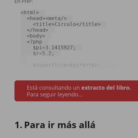
En PHP:
<
html
>
<
head
>
<
meta
/>
<
title
>
Círculo
</
title
>
</
head
>
<
body
>
<?php
$pi
=
3.1415927
;  

$r
=
5.2
;  

$superficie
=
$pi
*
$r
*
$r
;  ...
Está consultando un
extracto del libro.
Para seguir leyendo...
Para ir más allá