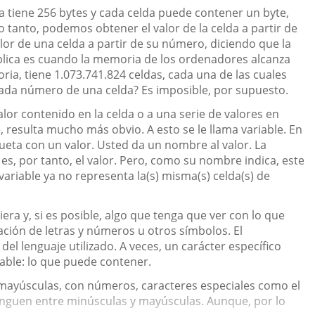
 tiene 256 bytes y cada celda puede contener un byte,
 tanto, podemos obtener el valor de la celda a partir de
or de una celda a partir de su número, diciendo que la
mplica es cuando la memoria de los ordenadores alcanza
, tiene 1.073.741.824 celdas, cada una de las cuales
ada número de una celda? Es imposible, por supuesto.
alor contenido en la celda o a una serie de valores en
 resulta mucho más obvio. A esto se le llama variable. En
queta con un valor. Usted da un nombre al valor. La
e es, por tanto, el valor. Pero, como su nombre indica, este
ariable ya no representa la(s) misma(s) celda(s) de
a y, si es posible, algo que tenga que ver con lo que
ación de letras y números u otros símbolos. El
l lenguaje utilizado. A veces, un carácter específico
iable: lo que puede contener.
mayúsculas, con números, caracteres especiales como el
stinguen entre minúsculas y mayúsculas. Aunque, por lo