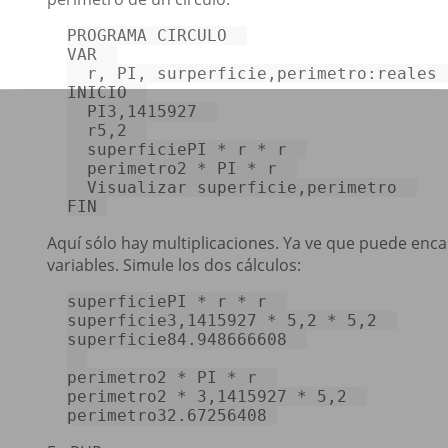
VAR
  r, PI, surperficie,perimetro:reales  
INICIO  

  PI3,
1415927
  r5,
2
  superficiePI * r * r  

  perimetro2 * PI * r  

  Visualizar superficie,perimetro  

FIN 
Aquí sólo hay multiplicaciones. Ya ve que puede enc
variables. Simule los dos cálculos:
superficiePI * r * r  

superficie3,1415927 * 5,2 * 5,2  

superficie84.948666608  

perimetro2 * PI * r  

perimetro2 * 3,1415927 * 5,2  

perimetro32.67256408 