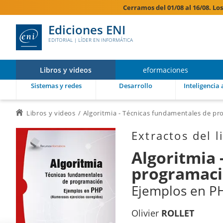
Cerramos del 01/08 al 16/08. Lo
Ediciones ENI
EDITORIAL | LÍDER EN INFORMÁTICA
Libros y videos
eformaciones
Sistemas y redes
Desarrollo
Inteligencia a
Libros y videos
Algoritmia - Técnicas fundamentales de p
Extractos del l
Algoritmia 
programac
Ejemplos en PH
Olivier
ROLLET