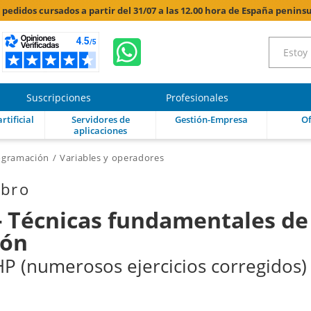
s pedidos cursados a partir del 31/07 a las 12.00 hora de España peninsu
Suscripciones
Profesionales
rtificial
Servidores de
Gestión-Empresa
Of
aplicaciones
rogramación
Variables y operadores
ibro
- Técnicas fundamentales de
ión
P (numerosos ejercicios corregidos)