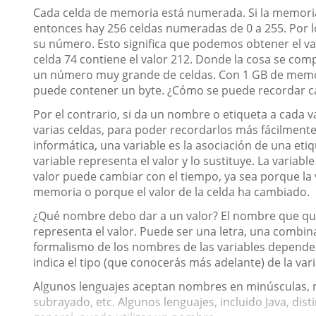
Cada celda de memoria está numerada. Si la memoria
entonces hay 256 celdas numeradas de 0 a 255. Por lo
su número. Esto significa que podemos obtener el val
celda 74 contiene el valor 212. Donde la cosa se co
un número muy grande de celdas. Con 1 GB de memoria
puede contener un byte. ¿Cómo se puede recordar c
Por el contrario, si da un nombre o etiqueta a cada v
varias celdas, para poder recordarlos más fácilmente,
informática, una variable es la asociación de una eti
variable representa el valor y lo sustituye. La variabl
valor puede cambiar con el tiempo, ya sea porque la v
memoria o porque el valor de la celda ha cambiado.
¿Qué nombre debo dar a un valor? El nombre que quier
representa el valor. Puede ser una letra, una combin
formalismo de los nombres de las variables depende de
indica el tipo (que conocerás más adelante) de la var
Algunos lenguajes aceptan nombres en minúsculas, 
subrayado, etc. Algunos lenguajes, incluido Java, di