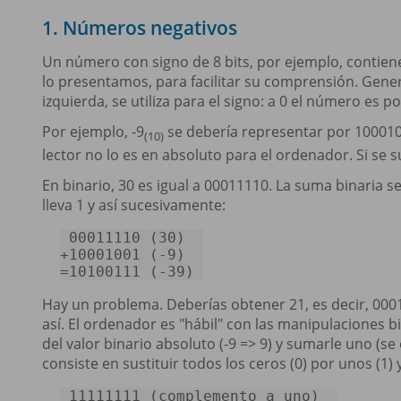
1. Números negativos
Un número con signo de 8 bits, por ejemplo, contiene
lo presentamos, para facilitar su comprensión. Genera
izquierda, se utiliza para el signo: a 0 el número es po
Por ejemplo, -9
se debería representar por 10001
(10)
lector no lo es en absoluto para el ordenador. Si se s
En binario, 30 es igual a 00011110. La suma binaria s
lleva 1 y así sucesivamente:
+10001001 (-9)  
=10100111 (-39) 
Hay un problema. Deberías obtener 21, es decir, 000
así. El ordenador es "hábil" con las manipulaciones 
del valor binario absoluto (-9 => 9) y sumarle uno 
consiste en sustituir todos los ceros (0) por unos (1)
 11111111 (complemento a uno)  
