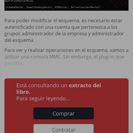
Para poder modificar el esquema, es necesario estar
autentificado con una cuenta que pertenezca a los
grupos administrador de la empresa y administrador
del esquema.
Para ver y realizar operaciones en el esquema, vamos a
utilizar una consola MMC. Sin embargo, el plug-in que
permite...
Está consultando un
extracto del
libro.
Para seguir leyendo...
Comprar
Contratar