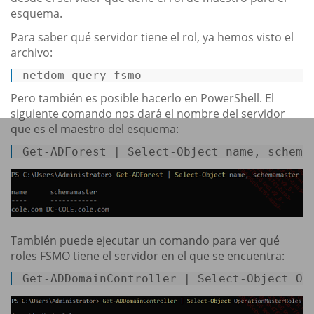
esquema.
Para saber qué servidor tiene el rol, ya hemos visto el
archivo:
netdom 
query
 fsmo 
Pero también es posible hacerlo en PowerShell. El
siguiente comando nos dará el nombre del servidor
que es el maestro del esquema:
Get
-ADForest | 
Select
-
Object
 name, schema
También puede ejecutar un comando para ver qué
roles FSMO tiene el servidor en el que se encuentra:
Get
-ADDomainController | 
Select
-
Object
 Op