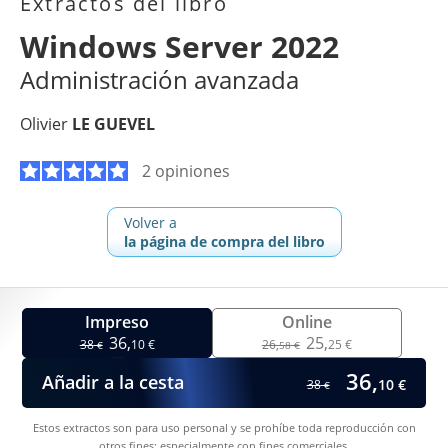
Extractos del libro
Windows Server 2022
Administración avanzada
Olivier
LE GUEVEL
2 opiniones
Volver a
la página de compra del libro
Impreso
Online
36,
25,
38
10 €
26,
25 €
€
58 €
36,
Añadir a la cesta
10 €
38
€
Estos extractos son para uso personal y se prohíbe toda reproducción con
otros fines; especialmente con fines comerciales.