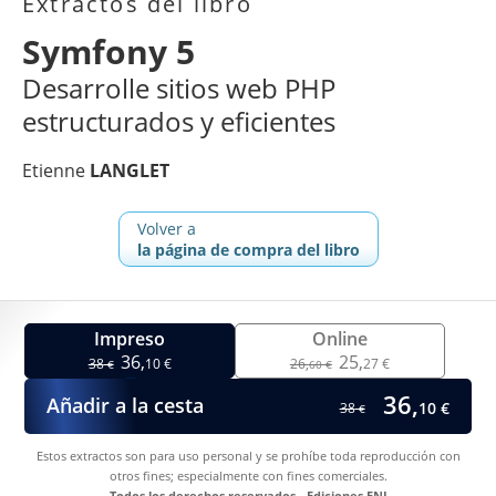
Extractos del libro
Symfony 5
Desarrolle sitios web PHP
estructurados y eficientes
Etienne
LANGLET
Volver a
la página de compra del libro
Impreso
Online
36,
25,
38
10 €
26,
27 €
€
60 €
36,
Añadir a la cesta
10 €
38
€
Estos extractos son para uso personal y se prohíbe toda reproducción con
otros fines; especialmente con fines comerciales.
Todos los derechos reservados - Ediciones ENI