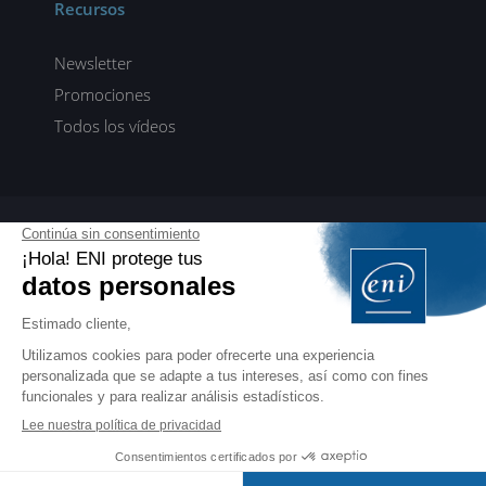
Recursos
Newsletter
Promociones
Todos los vídeos
ENI elearning
E-formaciones en 5 idiomas
ES
FR
DE
EN
NL
PROFESIONALES
Manuales para profesionales de la formación
EDITIONS ENI
Libros, vídeos y eformaciones en francés