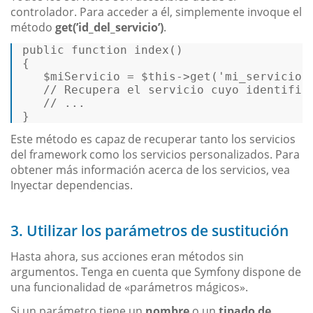
controlador. Para acceder a él, simplemente invoque el
método
get(’id_del_servicio’)
.
public
 function 
index
()
{   

   $miServicio = $
this
->
get
(
'mi_servicio'
// Recupera el servicio cuyo identific
// ...   
} 
Este método es capaz de recuperar tanto los servicios
del framework como los servicios personalizados. Para
obtener más información acerca de los servicios, vea
Inyectar dependencias.
3. Utilizar los parámetros de sustitución
Hasta ahora, sus acciones eran métodos sin
argumentos. Tenga en cuenta que Symfony dispone de
una funcionalidad de «parámetros mágicos».
Si un parámetro tiene un
nombre
o un
tipado de