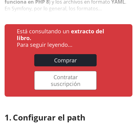
funciona en PHP 8
) y los archivos en formato
YAML
.
En Symfony, por lo general, los formatos...
Está consultando un
extracto del
libro.
Para seguir leyendo...
Comprar
Contratar
suscripción
Configurar el path