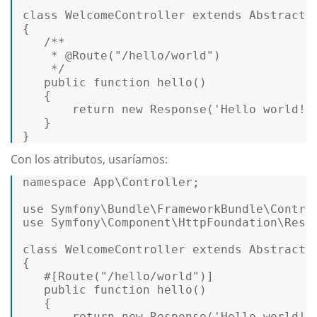
class
WelcomeController
extends
AbstractC
{   

/**   

    * 
@Route
("/hello/world")   

    */
public
function
hello
(
)   

{   

return
new
Response
(
'Hello world!'
   }   

} 
Con los atributos, usaríamos:
namespace
App
\
Controller
;  

use
Symfony
\
Bundle
\
FrameworkBundle
\
Contro
use
Symfony
\
Component
\
HttpFoundation
\
Resp
class
WelcomeController
extends
AbstractC
{  

#[Route
(
"/hello/world"
)
]
public
function
hello
(
)  

{  

return
new
Response
(
'Hello world!'