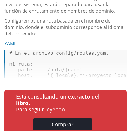
nivel del sistema, estará preparado para usar la
función de enrutamiento de nombres de dominio.
Configuremos una ruta basada en el nombre de
dominio, donde el subdominio corresponde al idioma
del contenido:
YAML
# En el archivo config/routes.yaml   
mi_ruta:   

   path:     /hola/{name}   

   host:     
"{_locale}.mi-proyecto.local
Está consultando un
extracto del
libro.
Para seguir leyendo...
Comprar