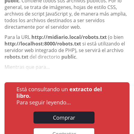
public
. Contiene todos sus archivos públicos. Por lo
general, se trata de imágenes, hojas de estilo CSS,
archivos de script JavaScript y, de manera más amplia,
todos los archivos destinados a ser servidos
directamente por el servidor web.
Para la URL
http://midiario.local/robots.txt
(o bien
http://localhost:8000/robots.txt
si está utilizando el
servidor web integrado de PHP), se servirá el archivo
robots.txt
del directorio
public
.
Mientras que para...
Está consultando un
extracto del
libro.
Para seguir leyendo...
Comprar
Contratar