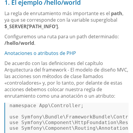
1. El ejemplo /hello/world
La regla de enrutamiento más importante es el
path
,
ya que se corresponde con la variable superglobal
$_SERVER[’PATH_INFO’]
.
Configuremos una ruta para un path determinado:
/hello/world
.
Anotaciones o atributos de PHP
De acuerdo con las definiciones del capítulo
Arquitectura del framework - El modelo de diseño MVC,
las acciones son métodos de clase llamados
«controladores» y, por lo tanto, por delante de estas
acciones debemos colocar nuestra regla de
enrutamiento como una anotación o un atributo:
namespace
App
\
Controller
;  

use
Symfony
\
Bundle
\
FrameworkBundle
\
Contro
use
Symfony
\
Component
\
HttpFoundation
\
Resp
use
Symfony
\
Component
\
Routing
\
Annotation
\