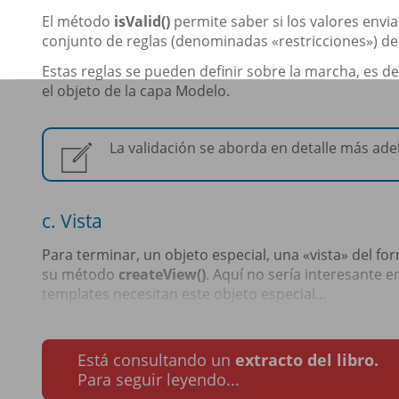
El método
isValid()
permite saber si los valores envi
conjunto de reglas (denominadas «restricciones») def
Estas reglas se pueden definir sobre la marcha, es de
el objeto de la capa Modelo.
La validación se aborda en detalle más adel
c. Vista
Para terminar, un objeto especial, una «vista» del f
su método
createView()
. Aquí no sería interesante e
templates necesitan este objeto especial...
Está consultando un
extracto del libro.
Para seguir leyendo...