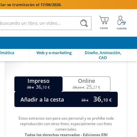
lar se tramitarán el 17/08/2026.

imática
Web y e-marketing
Diseño, Animación,
CAD
Impreso
Online
36,
25,
38
10 €
26,
27 €
€
60 €
36,
Añadir a la cesta
10 €
38
€
Estos extractos son para uso personal y se prohíbe toda
reproducción con otros fines; especialmente con fines
comerciales.
Todos los derechos reservados - Ediciones ENI