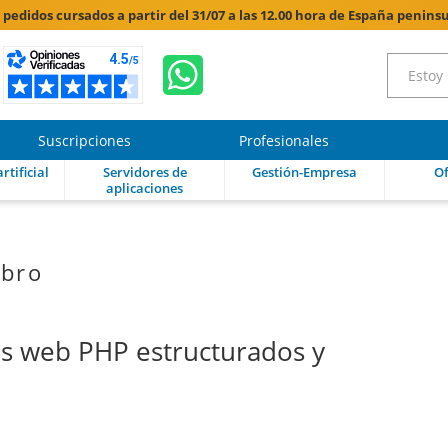
s pedidos cursados a partir del 31/07 a las 12.00 hora de España peninsu
Suscripciones
Profesionales
rtificial
Servidores de
Gestión-Empresa
Of
aplicaciones
ibro
ios web PHP estructurados y