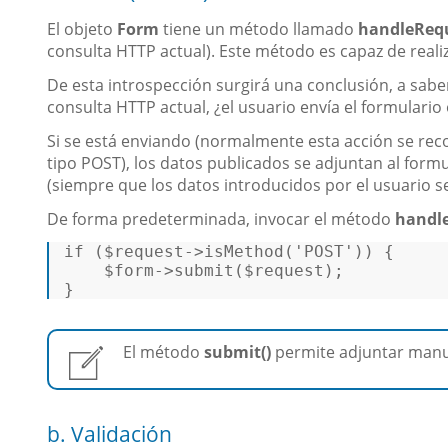
El objeto
Form
tiene un método llamado
handleRequ
consulta HTTP actual). Este método es capaz de reali
De esta introspección surgirá una conclusión, a saber
consulta HTTP actual, ¿el usuario envía el formulario
Si se está enviando (normalmente esta acción se re
tipo POST), los datos publicados se adjuntan al formu
(siempre que los datos introducidos por el usuario s
De forma predeterminada, invocar el método
handle
if
 (
$request
->isMethod(
'POST'
)) {  

$form
->submit(
$request
);  

} 
El método
submit()
permite adjuntar manu
b. Validación