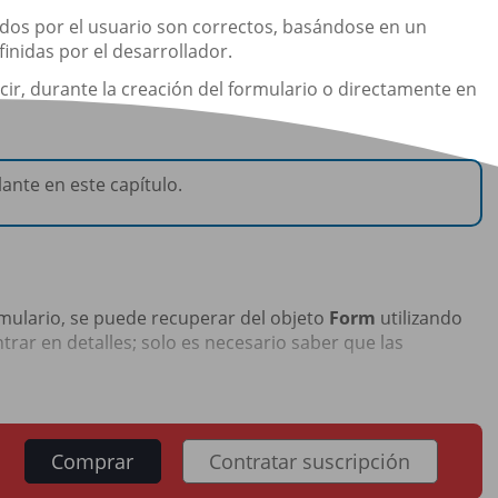
ados por el usuario son correctos, basándose en un
inidas por el desarrollador.
cir, durante la creación del formulario o directamente en
ante en este capítulo.
ormulario, se puede recuperar del objeto
Form
utilizando
ntrar en detalles; solo es necesario saber que las
Comprar
Contratar suscripción