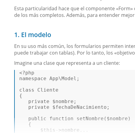
Esta particularidad hace que el componente «Form» d
de los más completos. Además, para entender mejor e
1. El modelo
En su uso más común, los formularios permiten int
puede trabajar con tablas). Por lo tanto, los «objetiv
Imagine una clase que representa a un cliente:
<?php
namespace
App
\
Model
;   

class
Cliente
{   

private
$nombre
;   

private
$fechaDeNacimiento
;   

public
function
setNombre
(
$nombre
)  
{   

$this
->nombre...