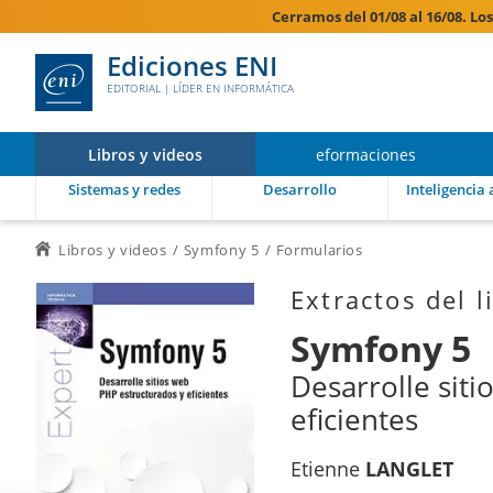
Cerramos del 01/08 al 16/08. Lo
Ediciones ENI
EDITORIAL | LÍDER EN INFORMÁTICA
Libros y videos
eformaciones
Sistemas y redes
Desarrollo
Inteligencia a
Libros y videos
Symfony 5
Formularios
Extractos del l
Symfony 5
Desarrolle sit
eficientes
Etienne
LANGLET